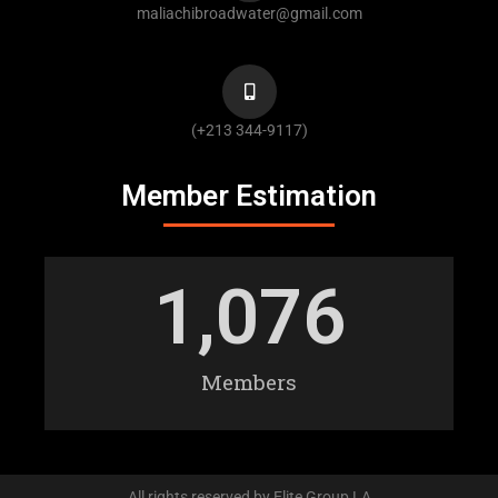
maliachibroadwater@gmail.com
(+213 344-9117)
Member Estimation
1,076
Members
All rights reserved by Elite Group LA