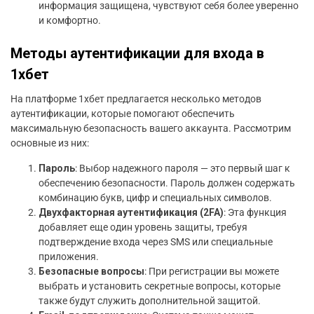
информация защищена, чувствуют себя более уверенно
и комфортно.
Методы аутентификации для входа в
1хбет
На платформе 1хбет предлагается несколько методов
аутентификации, которые помогают обеспечить
максимальную безопасность вашего аккаунта. Рассмотрим
основные из них:
Пароль
: Выбор надежного пароля — это первый шаг к
обеспечению безопасности. Пароль должен содержать
комбинацию букв, цифр и специальных символов.
Двухфакторная аутентификация (2FA)
: Эта функция
добавляет еще один уровень защиты, требуя
подтверждение входа через SMS или специальные
приложения.
Безопасные вопросы
: При регистрации вы можете
выбрать и установить секретные вопросы, которые
также будут служить дополнительной защитой.