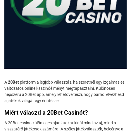
A
20Bet
platform a legjobb választás, ha szeretnél egy izgalmas és
változatos online kaszinóélményt megtapasztalni. Különösen
népszerű a 20Bet app, amely lehetővé teszi, hogy bárhol élvezhesd
a játékok világát egy érintéssel.
Miért válaszd a 20Bet Casinót?
A 20Bet casino különleges ajánlatokat kínál mind az új, mind a
visszatérő játékosok számára. A széles játékválaszték, beleértve a