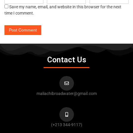
Save my name, email, and website in this browser for the next
time I comment.
Contact Us
maliachibroadwater@gmail.com
(+213 344-9117)