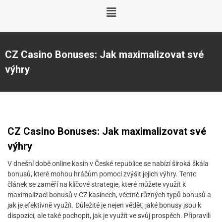
CZ Casino Bonuses: Jak maximalizovat své
výhry
CZ Casino Bonuses: Jak maximalizovat své
výhry
V dnešní době online kasin v České republice se nabízí široká škála
bonusů, které mohou hráčům pomoci zvýšit jejich výhry. Tento
článek se zaměří na klíčové strategie, které můžete využít k
maximalizaci bonusů v CZ kasinech, včetně různých typů bonusů a
jak je efektivně využít. Důležité je nejen vědět, jaké bonusy jsou k
dispozici, ale také pochopit, jak je využít ve svůj prospěch. Připravili