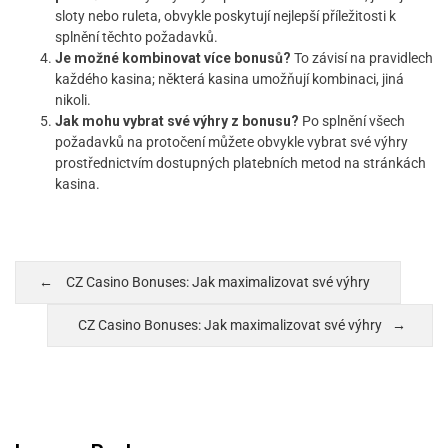
sloty nebo ruleta, obvykle poskytují nejlepší příležitosti k
splnění těchto požadavků.
Je možné kombinovat více bonusů?
To závisí na pravidlech
každého kasina; některá kasina umožňují kombinaci, jiná
nikoli.
Jak mohu vybrat své výhry z bonusu?
Po splnění všech
požadavků na protočení můžete obvykle vybrat své výhry
prostřednictvím dostupných platebních metod na stránkách
kasina.
CZ Casino Bonuses: Jak maximalizovat své výhry
CZ Casino Bonuses: Jak maximalizovat své výhry