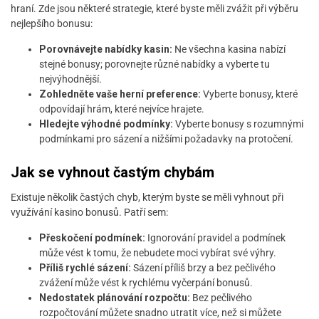
hraní. Zde jsou některé strategie, které byste měli zvážit při výběru
nejlepšího bonusu:
Porovnávejte nabídky kasin:
Ne všechna kasina nabízí
stejné bonusy; porovnejte různé nabídky a vyberte tu
nejvýhodnější.
Zohledněte vaše herní preference:
Vyberte bonusy, které
odpovídají hrám, které nejvíce hrajete.
Hledejte výhodné podmínky:
Vyberte bonusy s rozumnými
podmínkami pro sázení a nižšími požadavky na protočení.
Jak se vyhnout častým chybám
Existuje několik častých chyb, kterým byste se měli vyhnout při
využívání kasino bonusů. Patří sem:
Přeskočení podmínek:
Ignorování pravidel a podmínek
může vést k tomu, že nebudete moci vybírat své výhry.
Příliš rychlé sázení:
Sázení příliš brzy a bez pečlivého
zvážení může vést k rychlému vyčerpání bonusů.
Nedostatek plánování rozpočtu:
Bez pečlivého
rozpočtování můžete snadno utratit více, než si můžete