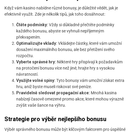
Když vám kasino nabídne různé bonusy, je důležité vědět, jak je
efektivně využít. Zde je několik tipů, jak toho dosáhnout:
Čtěte podmínky:
Vždy si důkladně přečtěte podmínky
každého bonusu, abyste se vyhnuli nepříjemným
překvapením.
Optimalizujte vklady:
Vkládejte částky, které vám umožní
dosažení maximálního bonusu, ale bez přetížení svého
rozpočtu.
Vyberte správné hry:
Některé hry přispívají k požadavkům
na protočení bonusu více než jiné; hrajte hry s vysokou
návratností.
Využijte volné spiny:
Tyto bonusy vám umožní získat extra
hru, aniž byste museli riskovat své peníze.
Pravidelně sledovat propagační akce:
Mnohá kasina
nabízejí časově omezené promo akce, které mohou výrazně
zvýšit vaše šance na výhru.
Strategie pro výběr nejlepšího bonusu
Výběr správného bonusu může být klíčovým faktorem pro úspěšné