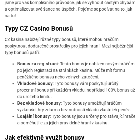
jsme pro vás komplexního průvodce, jak se vyhnout častým chybám
a optimalizovat své šance na úspěch. Pojďme se podívat na to, jak
na to!
Typy CZ Casino Bonusů
CZ kasina nabízejí různé typy bonusů, které mohou hráčům
poskytnout dodatečné prostředky pro jejich hraní. Mezi nejběžnější
typy bonusů patří:
Bonus za registraci:
Tento bonus je nabízen novým hráčům
po jejich registraci na stránkách kasina. Může mít formu
peněžitého bonusu nebo volných zatočení.
Vkladové bonusy:
Tyto bonusy vám poskytují určitý
procentní bonus při každém vkladu, například 100% bonus až
do určitého limitu.
Bez vkladové bonusy:
Tyto bonusy umožňují hráčům
vyzkoušet hry zdarma bez nutnosti vkladu vlastních peněz.
Loajální bonusy:
Tyto bonusy jsou určeny pro stávající hráče
a odměňují je za jejich pravidelné hraní v kasinu.
Jak efektivně využít bonusy