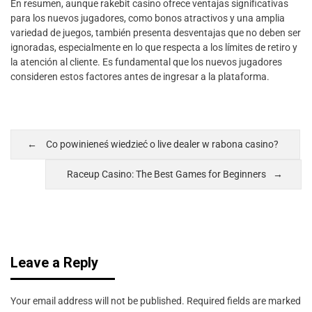
En resumen, aunque rakebit casino ofrece ventajas significativas
para los nuevos jugadores, como bonos atractivos y una amplia
variedad de juegos, también presenta desventajas que no deben ser
ignoradas, especialmente en lo que respecta a los límites de retiro y
la atención al cliente. Es fundamental que los nuevos jugadores
consideren estos factores antes de ingresar a la plataforma.
Co powinieneś wiedzieć o live dealer w rabona casino?
Raceup Casino: The Best Games for Beginners
Leave a Reply
Your email address will not be published.
Required fields are marked