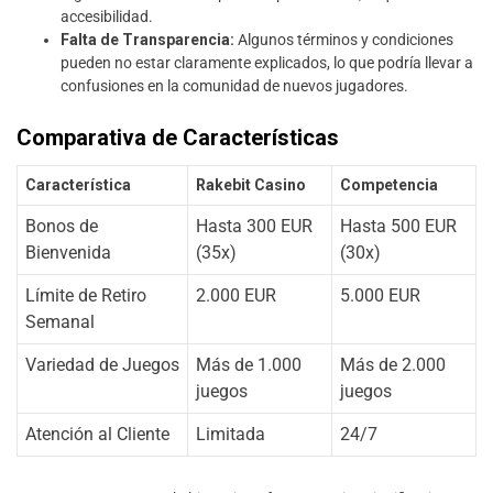
accesibilidad.
Falta de Transparencia:
Algunos términos y condiciones
pueden no estar claramente explicados, lo que podría llevar a
confusiones en la comunidad de nuevos jugadores.
Comparativa de Características
Característica
Rakebit Casino
Competencia
Bonos de
Hasta 300 EUR
Hasta 500 EUR
Bienvenida
(35x)
(30x)
Límite de Retiro
2.000 EUR
5.000 EUR
Semanal
Variedad de Juegos
Más de 1.000
Más de 2.000
juegos
juegos
Atención al Cliente
Limitada
24/7