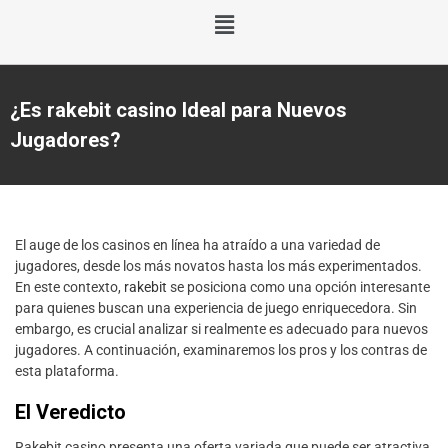
¿Es rakebit casino Ideal para Nuevos
Jugadores?
El auge de los casinos en línea ha atraído a una variedad de
jugadores, desde los más novatos hasta los más experimentados.
En este contexto,
rakebit
se posiciona como una opción interesante
para quienes buscan una experiencia de juego enriquecedora. Sin
embargo, es crucial analizar si realmente es adecuado para nuevos
jugadores. A continuación, examinaremos los pros y los contras de
esta plataforma.
El Veredicto
Rakebit casino presenta una oferta variada que puede ser atractiva