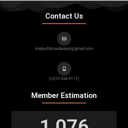
Contact Us
maliachibroadwater@gmail.com
(+213 344-9117)
Member Estimation
1,076