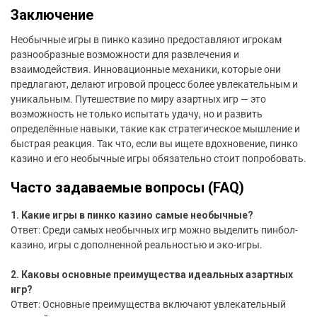
Заключение
Необычные игры в пинко казино предоставляют игрокам
разнообразные возможности для развлечения и
взаимодействия. Инновационные механики, которые они
предлагают, делают игровой процесс более увлекательным и
уникальным. Путешествие по миру азартных игр — это
возможность не только испытать удачу, но и развить
определённые навыки, такие как стратегическое мышление и
быстрая реакция. Так что, если вы ищете вдохновение, пинко
казино и его необычные игры обязательно стоит попробовать.
Часто задаваемые вопросы (FAQ)
1. Какие игры в пинко казино самые необычные?
Ответ: Среди самых необычных игр можно выделить пинбол-
казино, игры с дополненной реальностью и эко-игры.
2. Каковы основные преимущества идеальных азартных
игр?
Ответ: Основные преимущества включают увлекательный