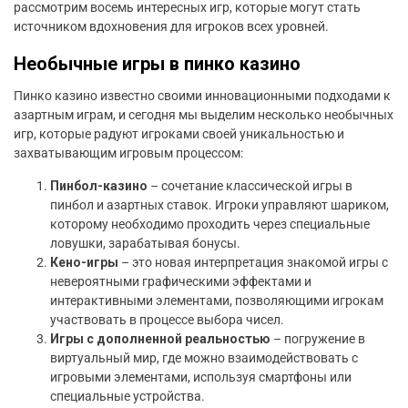
рассмотрим восемь интересных игр, которые могут стать
источником вдохновения для игроков всех уровней.
Необычные игры в пинко казино
Пинко казино известно своими инновационными подходами к
азартным играм, и сегодня мы выделим несколько необычных
игр, которые радуют игроками своей уникальностью и
захватывающим игровым процессом:
Пинбол-казино
– сочетание классической игры в
пинбол и азартных ставок. Игроки управляют шариком,
которому необходимо проходить через специальные
ловушки, зарабатывая бонусы.
Кено-игры
– это новая интерпретация знакомой игры с
невероятными графическими эффектами и
интерактивными элементами, позволяющими игрокам
участвовать в процессе выбора чисел.
Игры с дополненной реальностью
– погружение в
виртуальный мир, где можно взаимодействовать с
игровыми элементами, используя смартфоны или
специальные устройства.