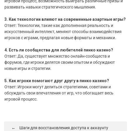
игровой процесс, возможность выиграть различные призы и
развивать навыки стратегического мышления.
3. Как технологии влияют на современные азартные игры?
Ответ: Технологии, такие как дополненная реальность и
искусственный интеллект, меняют способы взаимодействия
игроков с играми, предлагая новые форматы и механики.
4. Есть ли сообщества для любителей пинко казино?
Ответ: Да, существует множество онлайн-сообществ и
форумов, где игроки делятся своим опытом и обсуждают
новые игры и стратегии.
5. Как игроки помогают друг другу в пинко казино?
Ответ: Игроки могут делиться стратегиями, советами и
обсуждать свои впечатления от игр, что обогащает весь
игровой процесс.
Шаги для восстановления доступа к аккаунту