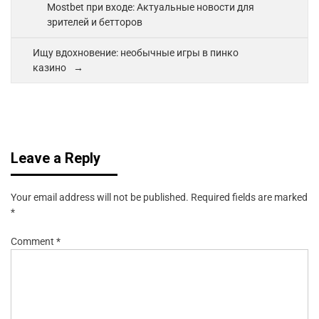
Mostbet при входе: Актуальные новости для
зрителей и бетторов
Ищу вдохновение: необычные игры в пинко
казино
Leave a Reply
Your email address will not be published.
Required fields are marked
*
Comment
*