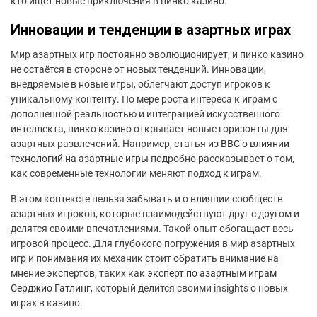
кто ищет новые приключения в пинко казино.
Инновации и тенденции в азартных играх
Мир азартных игр постоянно эволюционирует, и пинко казино
не остаётся в стороне от новых тенденций. Инновации,
внедряемые в новые игры, облегчают доступ игроков к
уникальному контенту. По мере роста интереса к играм с
дополненной реальностью и интеграцией искусственного
интеллекта, пинко казино открывает новые горизонты для
азартных развлечений. Например,
статья из BBC о влиянии
технологий на азартные игры
подробно рассказывает о том,
как современные технологии меняют подход к играм.
В этом контексте нельзя забывать и о влиянии сообществ
азартных игроков, которые взаимодействуют друг с другом и
делятся своими впечатлениями. Такой опыт обогащает весь
игровой процесс. Для глубокого погружения в мир азартных
игр и понимания их механик стоит обратить внимание на
мнение экспертов, таких как
эксперт по азартным играм
Серджио Гатлинг
, который делится своими insights о новых
играх в казино.