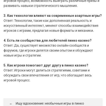
игровой процесс, возможность выиграть различные призы и
развивать навыки стратегического мышления.
3. Как технологии влияют на современные азартные игры?
Ответ: Технологии, такие как дополненная реальность и
искусственный интеллект, меняют способы взаимодействия
игроков с играми, предлагая новые форматы и механики.
4. Есть ли сообщества для любителей пинко казино?
Ответ: Да, существует множество онлайн-сообществ и
форумов, где игроки делятся своим опытом и обсуждают
новые игры и стратегии.
5. Как игроки помогают друг другу в пинко казино?
Ответ: Игроки могут делиться стратегиями, советами и
обсуждать свои впечатления от игр, что обогащает весь
игровой процесс.
Ищу вдохновение: необычные игры в пинко