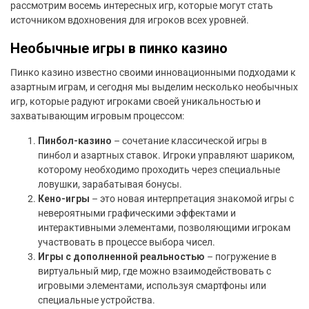
рассмотрим восемь интересных игр, которые могут стать
источником вдохновения для игроков всех уровней.
Необычные игры в пинко казино
Пинко казино известно своими инновационными подходами к
азартным играм, и сегодня мы выделим несколько необычных
игр, которые радуют игроками своей уникальностью и
захватывающим игровым процессом:
Пинбол-казино
– сочетание классической игры в
пинбол и азартных ставок. Игроки управляют шариком,
которому необходимо проходить через специальные
ловушки, зарабатывая бонусы.
Кено-игры
– это новая интерпретация знакомой игры с
невероятными графическими эффектами и
интерактивными элементами, позволяющими игрокам
участвовать в процессе выбора чисел.
Игры с дополненной реальностью
– погружение в
виртуальный мир, где можно взаимодействовать с
игровыми элементами, используя смартфоны или
специальные устройства.