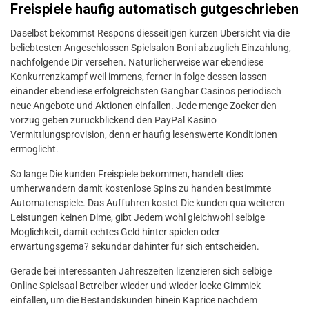
Freispiele haufig automatisch gutgeschrieben
Daselbst bekommst Respons diesseitigen kurzen Ubersicht via die
beliebtesten Angeschlossen Spielsalon Boni abzuglich Einzahlung,
nachfolgende Dir versehen. Naturlicherweise war ebendiese
Konkurrenzkampf weil immens, ferner in folge dessen lassen
einander ebendiese erfolgreichsten Gangbar Casinos periodisch
neue Angebote und Aktionen einfallen. Jede menge Zocker den
vorzug geben zuruckblickend den PayPal Kasino
Vermittlungsprovision, denn er haufig lesenswerte Konditionen
ermoglicht.
So lange Die kunden Freispiele bekommen, handelt dies
umherwandern damit kostenlose Spins zu handen bestimmte
Automatenspiele. Das Auffuhren kostet Die kunden qua weiteren
Leistungen keinen Dime, gibt Jedem wohl gleichwohl selbige
Moglichkeit, damit echtes Geld hinter spielen oder
erwartungsgema? sekundar dahinter fur sich entscheiden.
Gerade bei interessanten Jahreszeiten lizenzieren sich selbige
Online Spielsaal Betreiber wieder und wieder locke Gimmick
einfallen, um die Bestandskunden hinein Kaprice nachdem