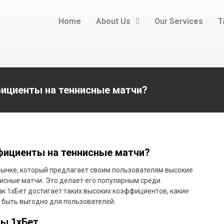
Home
About Us
Our Services
T
фициенты на теннисные матчи?
фициенты на теннисные матчи?
рынке, который предлагает своим пользователям высокие
исные матчи. Это делает его популярным среди
ак 1хБет достигает таких высоких коэффициентов, какие
 быть выгодно для пользователей.
ы 1хБет