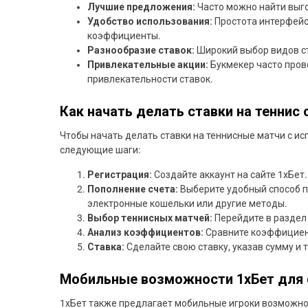
Лучшие предложения:
Часто можно найти выг
Удобство использования:
Простота интерфейса
коэффициенты.
Разнообразие ставок:
Широкий выбор видов ста
Привлекательные акции:
Букмекер часто пров
привлекательности ставок.
Как начать делать ставки на теннис 
Чтобы начать делать ставки на теннисные матчи с и
следующие шаги:
Регистрация:
Создайте аккаунт на сайте 1хБет.
Пополнение счета:
Выберите удобный способ п
электронные кошельки или другие методы.
Выбор теннисных матчей:
Перейдите в раздел
Анализ коэффициентов:
Сравните коэффициен
Ставка:
Сделайте свою ставку, указав сумму и т
Мобильные возможности 1хБет для с
1хБет также предлагает мобильные игроки возможнос