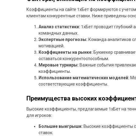
Коэффициенты на сайте 1хБет формируются с учетом
клиентам конкурентные ставки. Ниже приведены осн
Анализ статистики:
1хБет проводит глубокий а
командных данных.
Экспертные прогнозы:
Команда аналитиков сл
мотивацией.
Коэффициенты на рынке:
Букмекер сравнивае
оставаться конкурентоспособным.
Мировые турниры:
Важные события привлекают
коэффициенты.
Использование математических моделей:
Мо
соответствующие коэффициенты.
Преимущества высоких коэффициенто
Высокие коэффициенты, предлагаемые 1хБет на тен
для игроков:
Большие выигрыши:
Высокие коэффициенты с
ставок.