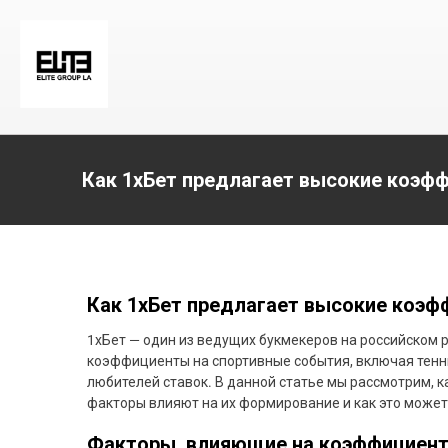
Как 1хБет предлагает высокие коэф
Как 1хБет предлагает высокие коэф
1хБет — один из ведущих букмекеров на российском 
коэффициенты на спортивные события, включая тенн
любителей ставок. В данной статье мы рассмотрим, к
факторы влияют на их формирование и как это может
Факторы, влияющие на коэффициент