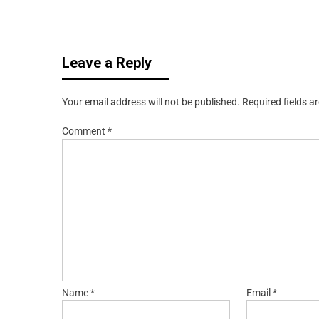
Leave a Reply
Your email address will not be published.
Required fields 
Comment
*
Name
*
Email
*