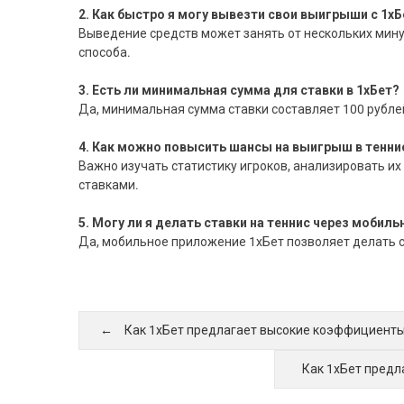
2. Как быстро я могу вывезти свои выигрыши с 1хБ
Выведение средств может занять от нескольких мину
способа.
3. Есть ли минимальная сумма для ставки в 1хБет?
Да, минимальная сумма ставки составляет 100 рублей
4. Как можно повысить шансы на выигрыш в тенни
Важно изучать статистику игроков, анализировать и
ставками.
5. Могу ли я делать ставки на теннис через мобил
Да, мобильное приложение 1хБет позволяет делать ста
Как 1хБет предлагает высокие коэффициенты
Как 1хБет предл