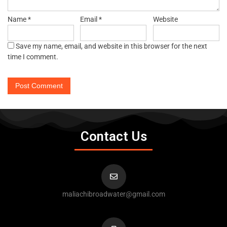
Name
*
Email
*
Website
Save my name, email, and website in this browser for the next
time I comment.
Contact Us
maliachibroadwater@gmail.com