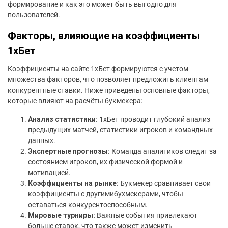
формирование и как это может быть выгодно для
пользователей.
Факторы, влияющие на коэффициенты
1хБет
Коэффициенты на сайте 1хБет формируются с учетом
множества факторов, что позволяет предложить клиентам
конкурентные ставки. Ниже приведены основные факторы,
которые влияют на расчёты букмекера:
Анализ статистики:
1хБет проводит глубокий анализ
предыдущих матчей, статистики игроков и командных
данных.
Экспертные прогнозы:
Команда аналитиков следит за
состоянием игроков, их физической формой и
мотивацией.
Коэффициенты на рынке:
Букмекер сравнивает свои
коэффициенты с другимибухмекерами, чтобы
оставаться конкурентоспособным.
Мировые турниры:
Важные события привлекают
больше ставок, что также может изменить