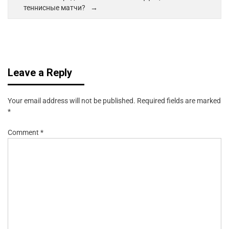
теннисные матчи?
Leave a Reply
Your email address will not be published.
Required fields are marked
*
Comment
*