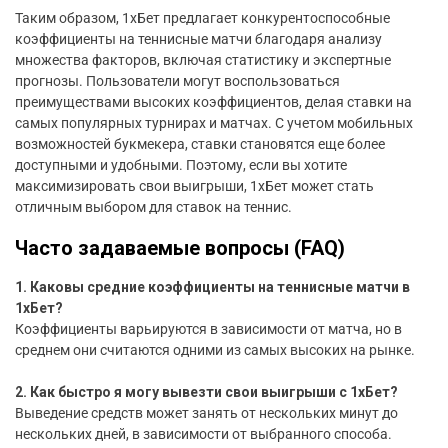
Таким образом, 1хБет предлагает конкурентоспособные
коэффициенты на теннисные матчи благодаря анализу
множества факторов, включая статистику и экспертные
прогнозы. Пользователи могут воспользоваться
преимуществами высоких коэффициентов, делая ставки на
самых популярных турнирах и матчах. С учетом мобильных
возможностей букмекера, ставки становятся еще более
доступными и удобными. Поэтому, если вы хотите
максимизировать свои выигрыши, 1хБет может стать
отличным выбором для ставок на теннис.
Часто задаваемые вопросы (FAQ)
1. Каковы средние коэффициенты на теннисные матчи в
1хБет?
Коэффициенты варьируются в зависимости от матча, но в
среднем они считаются одними из самых высоких на рынке.
2. Как быстро я могу вывезти свои выигрыши с 1хБет?
Выведение средств может занять от нескольких минут до
нескольких дней, в зависимости от выбранного способа.