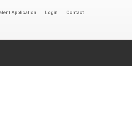
alent Application
Login
Contact