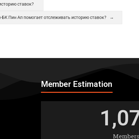
историю ставок?
-БК Пин Ап помогает отслеживать историю ставок?
Member Estimation
1,0
Member