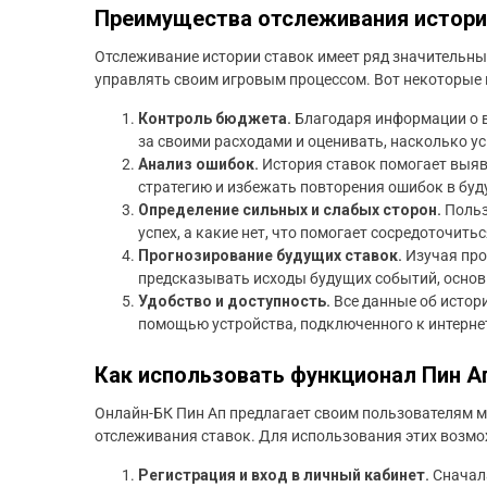
Преимущества отслеживания истори
Отслеживание истории ставок имеет ряд значительн
управлять своим игровым процессом. Вот некоторые и
Контроль бюджета.
Благодаря информации о в
за своими расходами и оценивать, насколько 
Анализ ошибок.
История ставок помогает выяв
стратегию и избежать повторения ошибок в бу
Определение сильных и слабых сторон.
Польз
успех, а какие нет, что помогает сосредоточить
Прогнозирование будущих ставок.
Изучая про
предсказывать исходы будущих событий, основ
Удобство и доступность.
Все данные об истори
помощью устройства, подключенного к интерне
Как использовать функционал Пин А
Онлайн-БК Пин Ап предлагает своим пользователям 
отслеживания ставок. Для использования этих возм
Регистрация и вход в личный кабинет.
Сначала