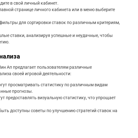
йдите в свой личный кабинет.
лавной странице личного кабинета или в меню выберите
фильтры для сортировки ставок по различным критериям,
шлые ставки, анализируя успешные и неудачные, чтобы
егию.
нализа
Пин Ап предлагает пользователям различные
лиза своей игровой деятельности:
гут просматривать статистику по различным видам
анные прогнозы.
ут предоставлять визуальную статистику, что упрощает
быть доступны советы по улучшению стратегий ставок на