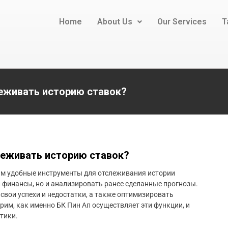
Home
About Us
Our Services
T
леживать историю ставок?
леживать историю ставок?
ям удобные инструменты для отслеживания истории
и финансы, но и анализировать ранее сделанные прогнозы.
свои успехи и недостатки, а также оптимизировать
рим, как именно БК Пин Ап осуществляет эти функции, и
тики.