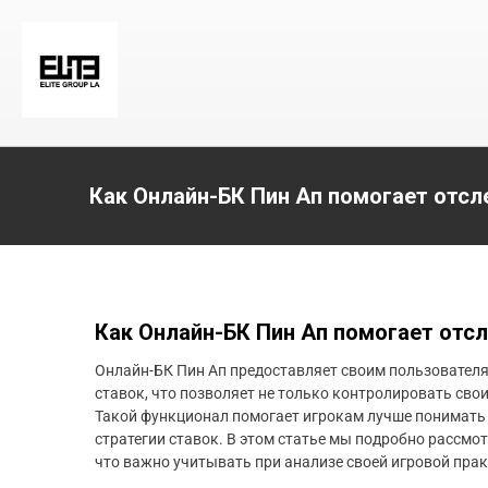
Как Онлайн-БК Пин Ап помогает отс
Как Онлайн-БК Пин Ап помогает отс
Онлайн-БК Пин Ап предоставляет своим пользовател
ставок, что позволяет не только контролировать сво
Такой функционал помогает игрокам лучше понимать 
стратегии ставок. В этом статье мы подробно рассмот
что важно учитывать при анализе своей игровой прак