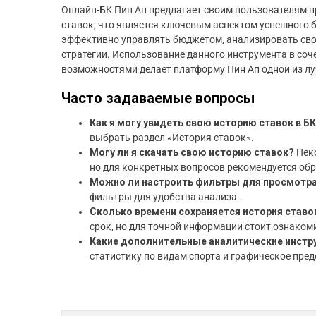
Онлайн-БК Пин Ап предлагает своим пользователям п
ставок, что является ключевым аспектом успешного 
эффективно управлять бюджетом, анализировать свои
стратегии. Использование данного инструмента в со
возможностями делает платформу Пин Ап одной из лучш
Часто задаваемые вопросы
Как я могу увидеть свою историю ставок в БК
выбрать раздел «История ставок».
Могу ли я скачать свою историю ставок?
Неко
но для конкретных вопросов рекомендуется обр
Можно ли настроить фильтры для просмотра
фильтры для удобства анализа.
Сколько времени сохраняется история ставо
срок, но для точной информации стоит ознаком
Какие дополнительные аналитические инстр
статистику по видам спорта и графическое пре