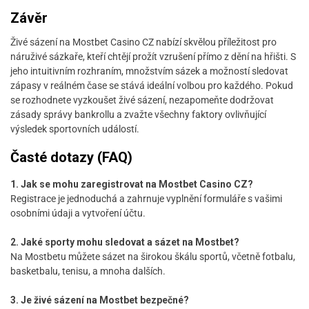
Závěr
Živé sázení na Mostbet Casino CZ nabízí skvělou příležitost pro
náruživé sázkaře, kteří chtějí prožít vzrušení přímo z dění na hřišti. S
jeho intuitivním rozhraním, množstvím sázek a možností sledovat
zápasy v reálném čase se stává ideální volbou pro každého. Pokud
se rozhodnete vyzkoušet živé sázení, nezapomeňte dodržovat
zásady správy bankrollu a zvažte všechny faktory ovlivňující
výsledek sportovních událostí.
Časté dotazy (FAQ)
1. Jak se mohu zaregistrovat na Mostbet Casino CZ?
Registrace je jednoduchá a zahrnuje vyplnění formuláře s vašimi
osobními údaji a vytvoření účtu.
2. Jaké sporty mohu sledovat a sázet na Mostbet?
Na Mostbetu můžete sázet na širokou škálu sportů, včetně fotbalu,
basketbalu, tenisu, a mnoha dalších.
3. Je živé sázení na Mostbet bezpečné?