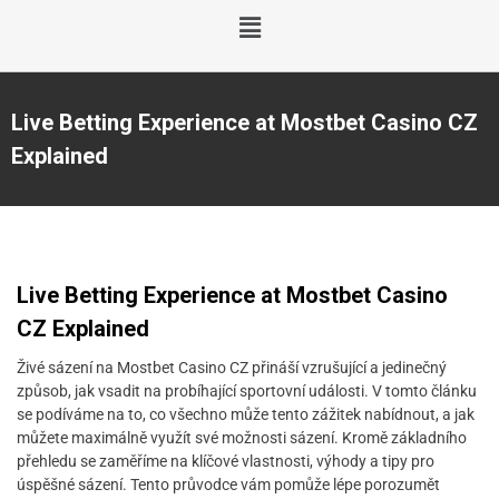
Live Betting Experience at Mostbet Casino CZ
Explained
Live Betting Experience at Mostbet Casino
CZ Explained
Živé sázení na Mostbet Casino CZ přináší vzrušující a jedinečný
způsob, jak vsadit na probíhající sportovní události. V tomto článku
se podíváme na to, co všechno může tento zážitek nabídnout, a jak
můžete maximálně využít své možnosti sázení. Kromě základního
přehledu se zaměříme na klíčové vlastnosti, výhody a tipy pro
úspěšné sázení. Tento průvodce vám pomůže lépe porozumět