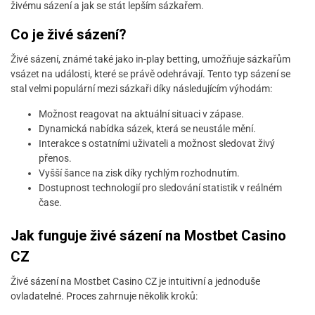
živému sázení a jak se stát lepším sázkařem.
Co je živé sázení?
Živé sázení, známé také jako in-play betting, umožňuje sázkařům
vsázet na události, které se právě odehrávají. Tento typ sázení se
stal velmi populární mezi sázkaři díky následujícím výhodám:
Možnost reagovat na aktuální situaci v zápase.
Dynamická nabídka sázek, která se neustále mění.
Interakce s ostatními uživateli a možnost sledovat živý
přenos.
Vyšší šance na zisk díky rychlým rozhodnutím.
Dostupnost technologií pro sledování statistik v reálném
čase.
Jak funguje živé sázení na Mostbet Casino
CZ
Živé sázení na Mostbet Casino CZ je intuitivní a jednoduše
ovladatelné. Proces zahrnuje několik kroků: