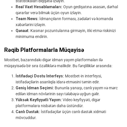
statistikaları diqqətlə izləyin.
Real Vaxt Hesablamaları:
Oyun gedişatına əsasən, dərhal
qərarlar verə bilmək üçün oyun izləyin.
Team News:
İdmançıların forması, zədələri və komanda
xəbərlərini izləyin.
Qənaət:
Kasınar pozuntularına girməyin, itki etmə riskinizi
minimuma endirin.
Rəqib Platformalarla Müqayisə
Mostbet, bazarındakı digər idman yayım platformaları ilə
müqayisədə bir sıra özəlliklərə malikdir. Bu fərqliliklər arasında:
İstifadəçi Dostu Interfeys:
Mostbet-in interfeysi,
istifadəçilərin asanlıqla idarə etməsini təmin edir.
Geniş İdman Seçimi:
Bununla yanaşı, canlı yayım və mərc
edilən idman növlərinin sayı tələbəyə uyğun gəlir.
Yüksək Keyfiyyətli Yayım:
Video keyfiyyəti, digər
platformalara nisbətən daha üstündür.
Canlı Dəstək:
İstifadəçilər üçün canlı dəstək xidməti
mövcuddur.