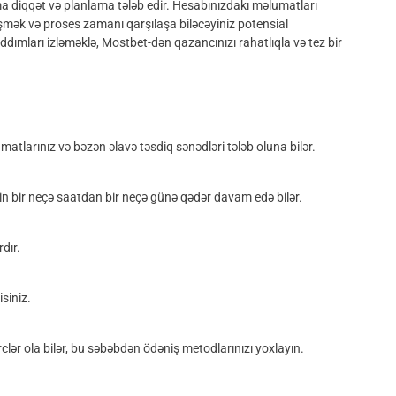
 diqqət və planlama tələb edir. Hesabınızdakı məlumatları
ək və proses zamanı qarşılaşa biləcəyiniz potensial
ddımları izləməklə, Mostbet-dən qazancınızı rahatlıqla və tez bir
tlarınız və bəzən əlavə təsdiq sənədləri tələb oluna bilər.
in bir neçə saatdan bir neçə günə qədər davam edə bilər.
dır.
siniz.
ər ola bilər, bu səbəbdən ödəniş metodlarınızı yoxlayın.