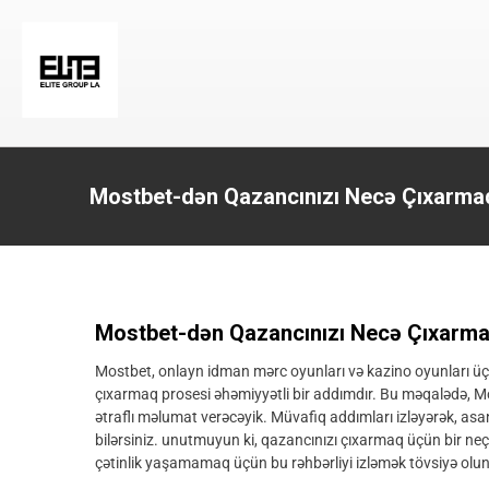
Mostbet-dən Qazancınızı Necə Çıxarma
Mostbet-dən Qazancınızı Necə Çıxarma
Mostbet, onlayn idman mərc oyunları və kazino oyunları ü
çıxarmaq prosesi əhəmiyyətli bir addımdır. Bu məqalədə, Mo
ətraflı məlumat verəcəyik. Müvafiq addımları izləyərək, asa
bilərsiniz. unutmuyun ki, qazancınızı çıxarmaq üçün bir neç
çətinlik yaşamamaq üçün bu rəhbərliyi izləmək tövsiyə olun