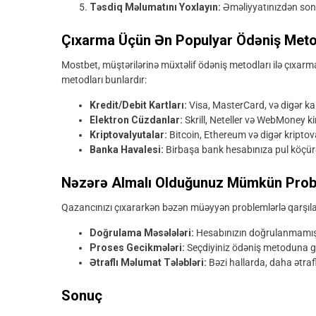
Təsdiq Məlumatını Yoxlayın:
Əməliyyatınızdən sonr
Çıxarma Üçün Ən Populyar Ödəniş Meto
Mostbet, müştərilərinə müxtəlif ödəniş metodları ilə çıxarma
metodları bunlardır:
Kredit/Debit Kartları:
Visa, MasterCard, və digər kartl
Elektron Cüzdanlar:
Skrill, Neteller və WebMoney ki
Kriptovalyutalar:
Bitcoin, Ethereum və digər kriptova
Banka Havalesi:
Birbaşa bank hesabınıza pul köçürə 
Nəzərə Almalı Olduğunuz Mümkün Prob
Qazancınızı çıxararkən bəzən müəyyən problemlərlə qarşılaşa
Doğrulama Məsələləri:
Hesabınızın doğrulanmamış o
Proses Gecikmələri:
Seçdiyiniz ödəniş metoduna g
Ətraflı Məlumat Tələbləri:
Bəzi hallarda, daha ətrafl
Sonuç