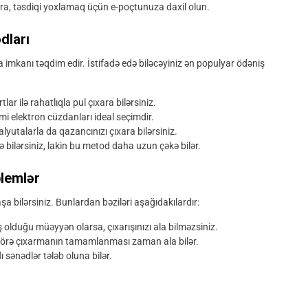
a, təsdiqi yoxlamaq üçün e-poçtunuza daxil olun.
dları
 imkanı təqdim edir. İstifadə edə biləcəyiniz ən populyar ödəniş
ar ilə rahatlıqla pul çıxara bilərsiniz.
mi elektron cüzdanları ideal seçimdir.
lyutalarla da qazancınızı çıxara bilərsiniz.
bilərsiniz, lakin bu metod daha uzun çəkə bilər.
lemlər
 bilərsiniz. Bunlardan bəziləri aşağıdakılardır:
lduğu müəyyən olarsa, çıxarışınızı ala bilməzsiniz.
örə çıxarmanın tamamlanması zaman ala bilər.
ı sənədlər tələb oluna bilər.