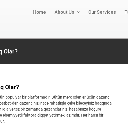
Home
About Us
Our Services
T
q Olar?
q Olar?
çün populyar bir platformadır. Bütün mərc edənlər üçün qazanc
stbet-dən qazancınızı necə rahatlıqla çəkə biləcəyiniz haqqında
nlıqla və tez bir zamanda qazanclarınızı hesabınıza köçürə
ə əhəmiyyətli faktora diqqət yetirmək lazımdır. Hər hansı bir
ur.