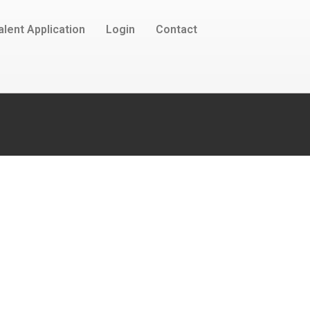
alent Application
Login
Contact