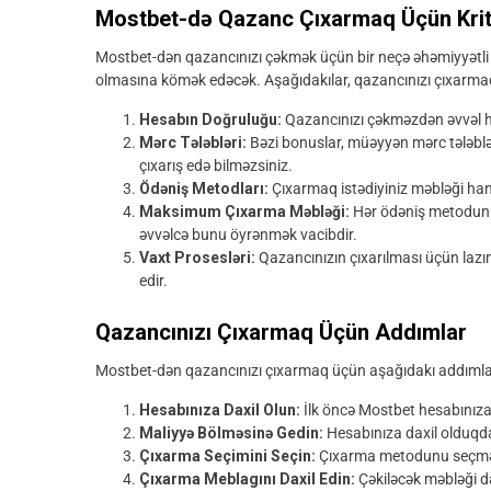
Mostbet-də Qazanc Çıxarmaq Üçün Krit
Mostbet-dən qazancınızı çəkmək üçün bir neçə əhəmiyyətli kr
olmasına kömək edəcək. Aşağıdakılar, qazancınızı çıxarmad
Hesabın Doğruluğu:
Qazancınızı çəkməzdən əvvəl h
Mərc Tələbləri:
Bəzi bonuslar, müəyyən mərc tələblər
çıxarış edə bilməzsiniz.
Ödəniş Metodları:
Çıxarmaq istədiyiniz məbləği han
Maksimum Çıxarma Məbləği:
Hər ödəniş metodunu
əvvəlcə bunu öyrənmək vacibdir.
Vaxt Prosesləri:
Qazancınızın çıxarılması üçün laz
edir.
Qazancınızı Çıxarmaq Üçün Addımlar
Mostbet-dən qazancınızı çıxarmaq üçün aşağıdakı addımları
Hesabınıza Daxil Olun:
İlk öncə Mostbet hesabınıza 
Maliyyə Bölməsinə Gedin:
Hesabınıza daxil olduqda
Çıxarma Seçimini Seçin:
Çıxarma metodunu seçmək 
Çıxarma Meblagını Daxil Edin:
Çəkiləcək məbləği da