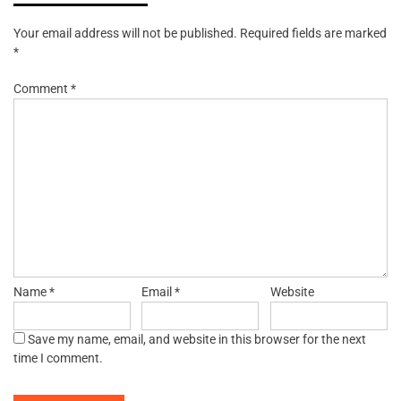
Your email address will not be published.
Required fields are marked
*
Comment
*
Name
*
Email
*
Website
Save my name, email, and website in this browser for the next
time I comment.