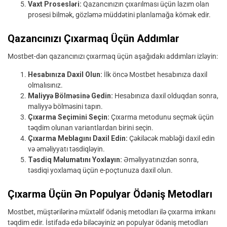
Vaxt Prosesləri:
Qazancınızın çıxarılması üçün lazım olan
prosesi bilmək, gözləmə müddətini planlamağa kömək edir.
Qazancınızı Çıxarmaq Üçün Addımlar
Mostbet-dən qazancınızı çıxarmaq üçün aşağıdakı addımları izləyin:
Hesabınıza Daxil Olun:
İlk öncə Mostbet hesabınıza daxil
olmalısınız.
Maliyyə Bölməsinə Gedin:
Hesabınıza daxil olduqdan sonra,
maliyyə bölməsini tapın.
Çıxarma Seçimini Seçin:
Çıxarma metodunu seçmək üçün
təqdim olunan variantlardan birini seçin.
Çıxarma Meblagını Daxil Edin:
Çəkiləcək məbləği daxil edin
və əməliyyatı təsdiqləyin.
Təsdiq Məlumatını Yoxlayın:
Əməliyyatınızdən sonra,
təsdiqi yoxlamaq üçün e-poçtunuza daxil olun.
Çıxarma Üçün Ən Populyar Ödəniş Metodları
Mostbet, müştərilərinə müxtəlif ödəniş metodları ilə çıxarma imkanı
təqdim edir. İstifadə edə biləcəyiniz ən populyar ödəniş metodları