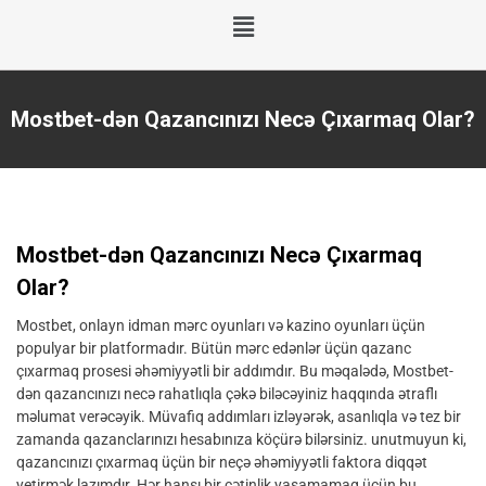
Mostbet-dən Qazancınızı Necə Çıxarmaq Olar?
Mostbet-dən Qazancınızı Necə Çıxarmaq
Olar?
Mostbet, onlayn idman mərc oyunları və kazino oyunları üçün
populyar bir platformadır. Bütün mərc edənlər üçün qazanc
çıxarmaq prosesi əhəmiyyətli bir addımdır. Bu məqalədə, Mostbet-
dən qazancınızı necə rahatlıqla çəkə biləcəyiniz haqqında ətraflı
məlumat verəcəyik. Müvafiq addımları izləyərək, asanlıqla və tez bir
zamanda qazanclarınızı hesabınıza köçürə bilərsiniz. unutmuyun ki,
qazancınızı çıxarmaq üçün bir neçə əhəmiyyətli faktora diqqət
yetirmək lazımdır. Hər hansı bir çətinlik yaşamamaq üçün bu