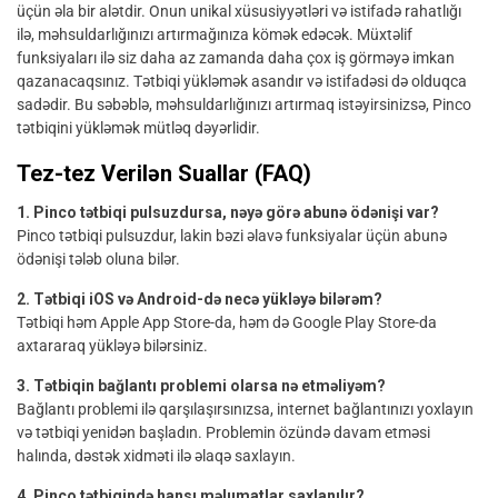
üçün əla bir alətdir. Onun unikal xüsusiyyətləri və istifadə rahatlığı
ilə, məhsuldarlığınızı artırmağınıza kömək edəcək. Müxtəlif
funksiyaları ilə siz daha az zamanda daha çox iş görməyə imkan
qazanacaqsınız. Tətbiqi yükləmək asandır və istifadəsi də olduqca
sadədir. Bu səbəblə, məhsuldarlığınızı artırmaq istəyirsinizsə, Pinco
tətbiqini yükləmək mütləq dəyərlidir.
Tez-tez Verilən Suallar (FAQ)
1. Pinco tətbiqi pulsuzdursa, nəyə görə abunə ödənişi var?
Pinco tətbiqi pulsuzdur, lakin bəzi əlavə funksiyalar üçün abunə
ödənişi tələb oluna bilər.
2. Tətbiqi iOS və Android-də necə yükləyə bilərəm?
Tətbiqi həm Apple App Store-da, həm də Google Play Store-da
axtararaq yükləyə bilərsiniz.
3. Tətbiqin bağlantı problemi olarsa nə etməliyəm?
Bağlantı problemi ilə qarşılaşırsınızsa, internet bağlantınızı yoxlayın
və tətbiqi yenidən başladın. Problemin özündə davam etməsi
halında, dəstək xidməti ilə əlaqə saxlayın.
4. Pinco tətbiqində hansı məlumatlar saxlanılır?