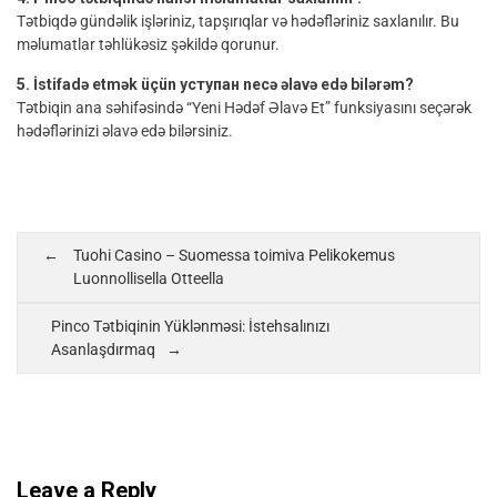
Tətbiqdə gündəlik işləriniz, tapşırıqlar və hədəfləriniz saxlanılır. Bu
məlumatlar təhlükəsiz şəkildə qorunur.
5. İstifadə etmək üçün уступан necə əlavə edə bilərəm?
Tətbiqin ana səhifəsində “Yeni Hədəf Əlavə Et” funksiyasını seçərək
hədəflərinizi əlavə edə bilərsiniz.
Tuohi Casino – Suomessa toimiva Pelikokemus
Luonnollisella Otteella
Pinco Tətbiqinin Yüklənməsi: İstehsalınızı
Asanlaşdırmaq
Leave a Reply