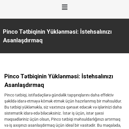
Pinco Tətbiqinin Yüklənməsi: İstehsalınızı
Asanlaşdırmaq
Pinco Tətbiqinin Yüklənməsi: İstehsalınızı
Asanlaşdırmaq
Pinco tətbiqi, istifadəçilərə gündəlik tapşırıqlarını daha effektiv
şəkildə idarə etməyə kömək etmək üçün hazırlanmış bir məhsuldur.
Bu tətbiqi yükləməklə, siz vaxtınıza qənaət edəcək və işlərinizi daha
sistematik idarə edə biləcəksiniz. İstər iş üçün, istər şəxsi
məqsədləriniz üçün olsun, Pinco tətbiqi məhsuldarlığınızı artırmaq
və iş axışınızı asanlaşdırmaq üçün ideal bir vasitədir. Bu məqalədə,