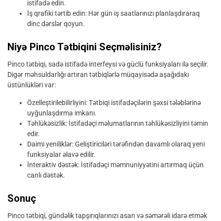
istifadə edin.
İş qrafiki tərtib edin: Hər gün iş saatlarınızı planlaşdıraraq
dinc dərslər qoyun.
Niyə Pinco Tətbiqini Seçməlisiniz?
Pinco tətbiqi, sadə istifadə interfeysi və güclü funksiyaları ilə seçilir.
Digər məhsuldarlığı artıran tətbiqlərlə müqayisədə aşağıdakı
üstünlükləri var:
Özelleştirilebilirliyini: Tətbiqi istifadəçilərin şəxsi tələblərinə
uyğunlaşdırma imkanı.
Təhlükəsizlik: İstifadəçi məlumatlarının təhlükəsizliyini təmin
edir.
Daimi yeniliklər: Geliştiriciləri tərəfindən davamlı olaraq yeni
funksiyalar əlavə edilir.
İnteraktiv dəstək: İstifadəçi məmnuniyyətini artırmaq üçün
canlı dəstək.
Sonuç
Pinco tətbiqi, gündəlik tapşırıqlarınızı asan və səmərəli idarə etmək