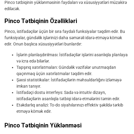
Pinco tətbiqinin yüklənməsinin faydaları və xüsusiyyətləri müzakirə
ediləcək.
Pinco Tətbiqinin Özəllikləri
Pinco, istifadəçilər üçün bir sıra faydalı funksiyalar təqdim edir. Bu
funksiyalar, gündəlik işlərinizi daha səmərəli idarə etməyə kömək
edir. Onun başlıca xüsusiyyətləri bunlardır:
İşlərin planlaşdırılması: İstifadəçilər işlərini asanlıqla planlaya
və icra edə bilərlər.
Tapşırıq xatırlatmaları: Gündəlik vəzifələr unutmaqdan
qaçınmaq üçün xatırlatmalar təqdim edir.
Şəxsi statistikalar: İstifadəçilərin məhsuldarlığını izləməyə
imkan tanıyır.
İstifadəçi dostu interfeys: Sadə və intuitiv dizayn,
istifadəçilərin asanlıqla tətbiqi idarə etmələrini təmin edir.
Etəkdarlıq analizi: To-do siyahılarınızı effektiv şəkildə tərkib
etməyə kömək edir.
Pinco Tətbiqinin Yüklənməsi