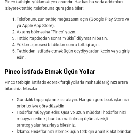
Pinco tətbiqini yükləmək çox asandır. Hər kəs bu sadə addımları
izləyərək tətbiqi telefonuna quraşdıra bilər:
Telefonunuzun tətbiq mağazasını açın (Google Play Store və
ya Apple App Store).
Axtarış bölməsinə “Pinco” yazın.
Tətbiqi tapdıqdan sonra “Yüklə” düyməsini basın.
Yükləmə prosesi bitdikdən sonra tətbiqi açın.
Tətbiqdən istifadə etmək üçün qeydiyyatdan keçin və ya giriş
edin.
Pinco İstifadə Etmək Üçün Yollar
Pinco tətbiqini istifadə edərək fərqli yollarla məhsuldarlığınızı artıra
bilərsiniz. Məsələn:
Gündəlik tapşırıqlarınızı sıralayın: Hər gün görüləcək işlərinizi
prioritetlərə görə düzəldin.
Hədəflər müəyyən edin: Qısa və uzun müddətli hədəflərinizi
müəyyən edin ki, bunlara nail olmaq üçün əlverişli
strategiyalar hazırlaya biləsiniz.
İzləmə: Hedeflərinizi izləmək üçün tətbiqin analitik alətlərindən