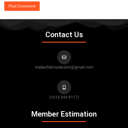
Contact Us
maliachibroadwater@gmail.com
(+213 344-9117)
Member Estimation