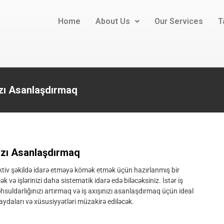
Home
About Us
Our Services
T
ızı Asanlaşdırmaq
nızı Asanlaşdırmaq
ffektiv şəkildə idarə etməyə kömək etmək üçün hazırlanmış bir
 və işlərinizi daha sistematik idarə edə biləcəksiniz. İstər iş
hsuldarlığınızı artırmaq və iş axışınızı asanlaşdırmaq üçün ideal
aydaları və xüsusiyyətləri müzakirə ediləcək.