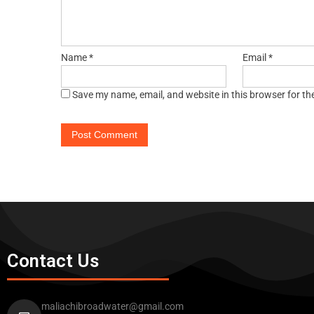
Name
*
Email
*
Save my name, email, and website in this browser for th
Contact Us
maliachibroadwater@gmail.com