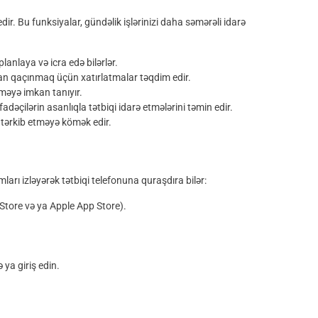
edir. Bu funksiyalar, gündəlik işlərinizi daha səmərəli idarə
 planlaya və icra edə bilərlər.
dan qaçınmaq üçün xatırlatmalar təqdim edir.
ləməyə imkan tanıyır.
ifadəçilərin asanlıqla tətbiqi idarə etmələrini təmin edir.
də tərkib etməyə kömək edir.
arı izləyərək tətbiqi telefonuna quraşdıra bilər:
Store və ya Apple App Store).
ya giriş edin.