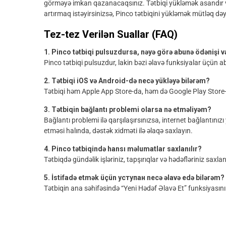
görməyə imkan qazanacaqsınız. Tətbiqi yükləmək asandır və
artırmaq istəyirsinizsə, Pinco tətbiqini yükləmək mütləq dəyə
Tez-tez Verilən Suallar (FAQ)
1. Pinco tətbiqi pulsuzdursa, nəyə görə abunə ödənişi v
Pinco tətbiqi pulsuzdur, lakin bəzi əlavə funksiyalar üçün ab
2. Tətbiqi iOS və Android-də necə yükləyə bilərəm?
Tətbiqi həm Apple App Store-da, həm də Google Play Store-d
3. Tətbiqin bağlantı problemi olarsa nə etməliyəm?
Bağlantı problemi ilə qarşılaşırsınızsa, internet bağlantın
etməsi halında, dəstək xidməti ilə əlaqə saxlayın.
4. Pinco tətbiqində hansı məlumatlar saxlanılır?
Tətbiqdə gündəlik işləriniz, tapşırıqlar və hədəfləriniz saxla
5. İstifadə etmək üçün уступан necə əlavə edə bilərəm?
Tətbiqin ana səhifəsində “Yeni Hədəf Əlavə Et” funksiyasını s