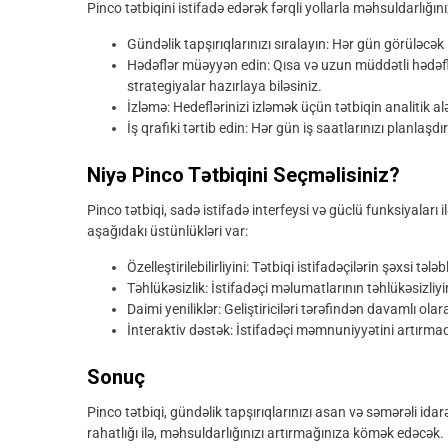
Pinco tətbiqini istifadə edərək fərqli yollarla məhsuldarlığını
Gündəlik tapşırıqlarınızı sıralayın: Hər gün görüləcək i
Hədəflər müəyyən edin: Qısa və uzun müddətli hədəflə
strategiyalar hazırlaya biləsiniz.
İzləmə: Hedeflərinizi izləmək üçün tətbiqin analitik al
İş qrafiki tərtib edin: Hər gün iş saatlarınızı planlaşd
Niyə Pinco Tətbiqini Seçməlisiniz?
Pinco tətbiqi, sadə istifadə interfeysi və güclü funksiyaları i
aşağıdakı üstünlükləri var:
Özelleştirilebilirliyini: Tətbiqi istifadəçilərin şəxsi t
Təhlükəsizlik: İstifadəçi məlumatlarının təhlükəsizliyi
Daimi yeniliklər: Geliştiriciləri tərəfindən davamlı olar
İnteraktiv dəstək: İstifadəçi məmnuniyyətini artırma
Sonuç
Pinco tətbiqi, gündəlik tapşırıqlarınızı asan və səmərəli idar
rahatlığı ilə, məhsuldarlığınızı artırmağınıza kömək edəcək.