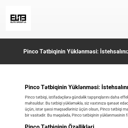
Pinco Tətbiqinin Yüklənməsi: İstehsalın
Pinco Tətbiqinin Yüklənməsi: İstehsalı
Pinco tətbiqi, istifadəçilərə gündəlik tapşırıqlarını daha e
məhsuldur. Bu tətbiqi yükləməklə, siz vaxtınıza qənaət edəcək
üçün, istər şəxsi məqsədləriniz üçün olsun, Pinco tətbiqi mə
bir vasitədir. Bu məqalədə, Pinco tətbiqinin yüklənməsinin f
Pinco Tətbiqinin Özəllikləri