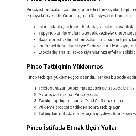
Pinco, istifadəçilər üçün bir sıra faydalı funksiyalar təqdim 
etməyə kömək edir. Onun başlıca xüsusiyyətləri bunlardır:
İşlərin planlaşdırılması: İstifadəçilər işlərini asanlıqla
Tapşırıq xatırlatmaları: Gündəlik vəzifələr unutmaq
Şəxsi statistikalar: İstifadəçilərin məhsuldarlığını iz
İstifadəçi dostu interfeys: Sadə və intuitiv dizayn, ist
Etəkdarlıq analizi: To-do siyahılarınızı effektiv şəkil
Pinco Tətbiqinin Yüklənməsi
Pinco tətbiqini yükləmək çox asandır. Hər kəs bu sadə addıml
Telefonunuzun tətbiq mağazasını açın (Google Play 
Axtarış bölməsinə “Pinco” yazın.
Tətbiqi tapdıqdan sonra “Yüklə” düyməsini basın.
Yükləmə prosesi bitdikdən sonra tətbiqi açın.
Tətbiqdən istifadə etmək üçün qeydiyyatdan keçin və 
Pinco İstifadə Etmək Üçün Yollar