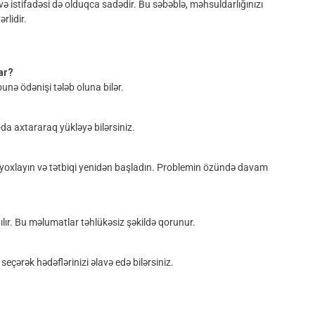
 istifadəsi də olduqca sadədir. Bu səbəblə, məhsuldarlığınızı
rlidir.
ar?
unə ödənişi tələb oluna bilər.
a axtararaq yükləyə bilərsiniz.
ızı yoxlayın və tətbiqi yenidən başladın. Problemin özündə davam
nılır. Bu məlumatlar təhlükəsiz şəkildə qorunur.
eçərək hədəflərinizi əlavə edə bilərsiniz.