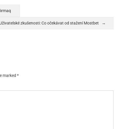
şdırmaq
Uživatelské zkušenosti: Co očekávat od stažení Mostbet
are marked
*