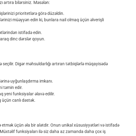
zı artıra bilərsiniz. Məsələn:
şlərinizi prioritetlərə görə düzəldin.
rinizi müəyyən edin ki, bunlara nail olmaq üçün əlverişli
ətlərindən istifadə edin.
ıraraq dinc dərslər qoyun.
lə seçilir. Digər məhsuldarlığı artıran tətbiqlərlə müqayisədə
ələblərinə uyğunlaşdırma imkanı.
ni təmin edir.
aq yeni funksiyalar əlavə edilir.
q üçün canlı dəstək.
ə etmək üçün əla bir alətdir. Onun unikal xüsusiyyətləri və istifadə
 Müxtəlif funksiyaları ilə siz daha az zamanda daha çox iş