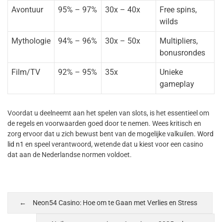
Avontuur
95% – 97%
30x – 40x
Free spins,
wilds
Mythologie
94% – 96%
30x – 50x
Multipliers,
bonusrondes
Film/TV
92% – 95%
35x
Unieke
gameplay
Voordat u deelneemt aan het spelen van slots, is het essentieel om
de regels en voorwaarden goed door te nemen. Wees kritisch en
zorg ervoor dat u zich bewust bent van de mogelijke valkuilen.
Word
lid n1
en speel verantwoord, wetende dat u kiest voor een casino
dat aan de Nederlandse normen voldoet.
Neon54 Casino: Hoe om te Gaan met Verlies en Stress