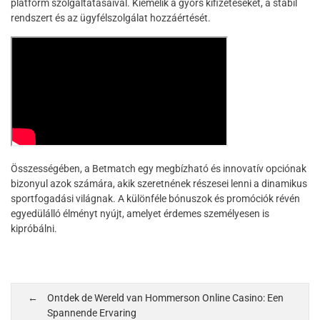
platform szolgáltatásaival. Kiemelik a gyors kifizetéseket, a stabil
rendszert és az ügyfélszolgálat hozzáértését.
Összességében, a Betmatch egy megbízható és innovatív opciónak
bizonyul azok számára, akik szeretnének részesei lenni a dinamikus
sportfogadási világnak. A különféle bónuszok és promóciók révén
egyedülálló élményt nyújt, amelyet érdemes személyesen is
kipróbálni.
Ontdek de Wereld van Hommerson Online Casino: Een
Spannende Ervaring