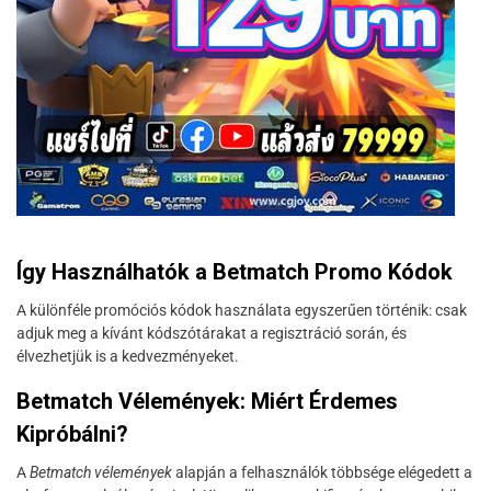
Így Használhatók a Betmatch Promo Kódok
A különféle promóciós kódok használata egyszerűen történik: csak
adjuk meg a kívánt kódszótárakat a regisztráció során, és
élvezhetjük is a kedvezményeket.
Betmatch Vélemények: Miért Érdemes
Kipróbálni?
A
Betmatch vélemények
alapján a felhasználók többsége elégedett a