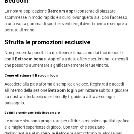
Betroom
La nostra applicazione
Betroom app
ti consente di piazzare
scommesse in modo rapido e sicuro, ovunque tu sia. Con l’accesso
a una vasta gamma di sport e eventi live, il divertimento è sempre a
portata di mano.
Sfrutta le promozioni esclusive
Non perdere la possibilità di ottenere il massimo dai tuoi depositi
con il
Betroom bonus
. Approfitta delle offerte settimanali e mensili
che possono aumentare significativamente le tue vincite.
Come effettuare il Betroom login
Accedere alla piattaforma è semplice e veloce. Registrati e accedi
all’interno della sezione
Betroom login
per iniziare subito a giocare.
La nostra interfaccia user-friendly ti guiderà attraverso ogni
passaggio.
Goditi il divertimento delle Betroom slot
Le nostre slot sono progettate per offrire la massima qualità grafica
e le migliori esperienze di gioco. Con temi che spaziano
dall’avventura al mistero, le
Betroom slot
offrono qualcosa per