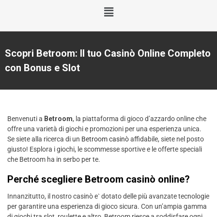
Scopri Betroom: Il tuo Casinò Online Completo
con Bonus e Slot
Benvenuti a
Betroom
, la piattaforma di gioco d’azzardo online che
offre una varietà di giochi e promozioni per una esperienza unica.
Se siete alla ricerca di un
Betroom casinò
affidabile, siete nel posto
giusto! Esplora i giochi, le scommesse sportive e le offerte speciali
che Betroom ha in serbo per te.
Perché scegliere Betroom casinò online?
Innanzitutto, il nostro casinò e` dotato delle più avanzate tecnologie
per garantire una esperienza di gioco sicura. Con un’ampia gamma
di giochi tra slot, roulette e altro, Betroom riesce a soddisfare ogni