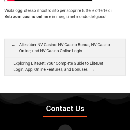
Visita oggi stesso il nostro sito per scoprire tutte le offerte di
Betroom casinò online
e immergiti nel mondo del gioco!
Alles über NV Casino: NV Casino Bonus, NV Casino
Online, und NV Casino Online Login
Exploring EliteBet: Your Complete Guide to EliteBet
Login, App, Online Features, and Bonuses
Contact Us