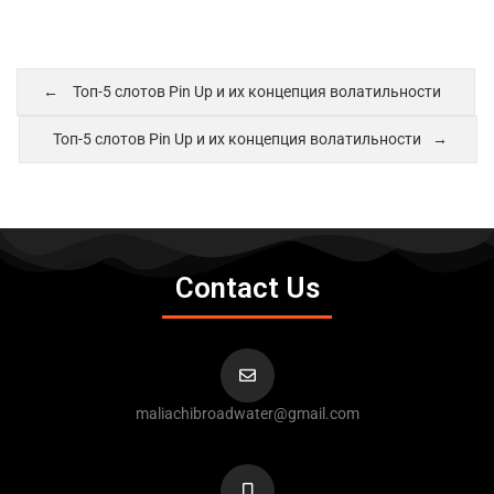
Топ-5 слотов Pin Up и их концепция волатильности
Топ-5 слотов Pin Up и их концепция волатильности
Contact Us
maliachibroadwater@gmail.com