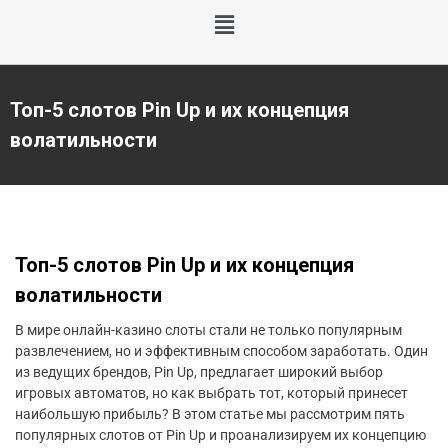
Топ-5 слотов Pin Up и их концепция
волатильности
Топ-5 слотов Pin Up и их концепция
волатильности
В мире онлайн-казино слоты стали не только популярным
развлечением, но и эффективным способом заработать. Один
из ведущих брендов, Pin Up, предлагает широкий выбор
игровых автоматов, но как выбрать тот, который принесет
наибольшую прибыль? В этом статье мы рассмотрим пять
популярных слотов от Pin Up и проанализируем их концепцию