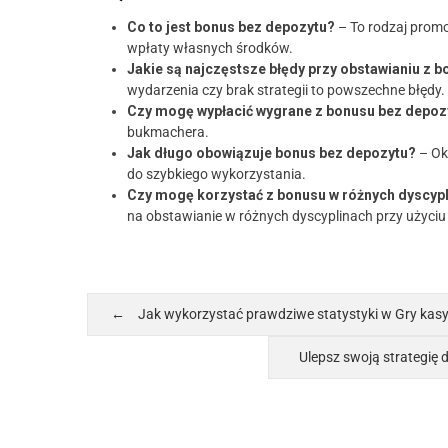
Co to jest bonus bez depozytu?
– To rodzaj prom
wpłaty własnych środków.
Jakie są najczęstsze błędy przy obstawianiu z 
wydarzenia czy brak strategii to powszechne błędy.
Czy mogę wypłacić wygrane z bonusu bez depoz
bukmachera.
Jak długo obowiązuje bonus bez depozytu?
– Ok
do szybkiego wykorzystania.
Czy mogę korzystać z bonusu w różnych dyscyp
na obstawianie w różnych dyscyplinach przy użyci
Jak wykorzystać prawdziwe statystyki w Gry ka
Ulepsz swoją strategię 