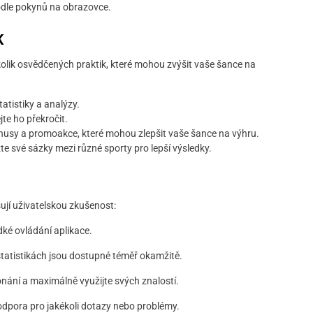
podle pokynů na obrazovce.
K
olik osvědčených praktik, které mohou zvýšit vaše šance na
atistiky a analýzy.
te ho překročit.
sy a promoakce, které mohou zlepšit vaše šance na výhru.
te své sázky mezi různé sporty pro lepší výsledky.
šují uživatelskou zkušenost:
ké ovládání aplikace.
statistikách jsou dostupné téměř okamžitě.
nání a maximálně využijte svých znalostí.
odpora pro jakékoli dotazy nebo problémy.