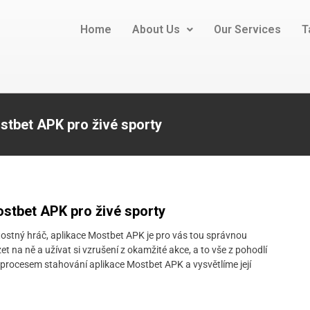
Home
About Us
Our Services
T
stbet APK pro živé sporty
ostbet APK pro živé sporty
itostný hráč, aplikace Mostbet APK je pro vás tou správnou
t na ně a užívat si vzrušení z okamžité akce, a to vše z pohodlí
procesem stahování aplikace Mostbet APK a vysvětlíme její