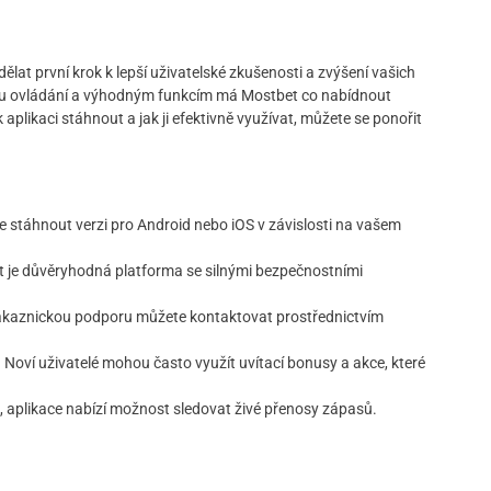
at první krok k lepší uživatelské zkušenosti a zvýšení vašich
ému ovládání a výhodným funkcím má Mostbet co nabídnout
aplikaci stáhnout a jak ji efektivně využívat, můžete se ponořit
 stáhnout verzi pro Android nebo iOS v závislosti na vašem
 je důvěryhodná platforma se silnými bezpečnostními
kaznickou podporu můžete kontaktovat prostřednictvím
?
Noví uživatelé mohou často využít uvítací bonusy a akce, které
 aplikace nabízí možnost sledovat živé přenosy zápasů.