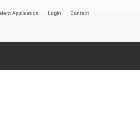
alent Application
Login
Contact