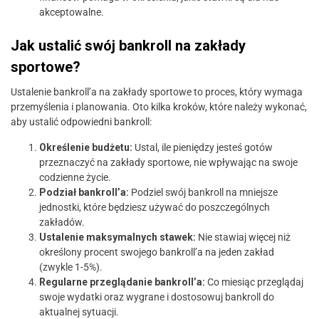
akceptowalne.
Jak ustalić swój bankroll na zakłady
sportowe?
Ustalenie bankroll’a na zakłady sportowe to proces, który wymaga
przemyślenia i planowania. Oto kilka kroków, które należy wykonać,
aby ustalić odpowiedni bankroll:
Określenie budżetu:
Ustal, ile pieniędzy jesteś gotów
przeznaczyć na zakłady sportowe, nie wpływając na swoje
codzienne życie.
Podział bankroll’a:
Podziel swój bankroll na mniejsze
jednostki, które będziesz używać do poszczególnych
zakładów.
Ustalenie maksymalnych stawek:
Nie stawiaj więcej niż
określony procent swojego bankroll’a na jeden zakład
(zwykle 1-5%).
Regularne przeglądanie bankroll’a:
Co miesiąc przeglądaj
swoje wydatki oraz wygrane i dostosowuj bankroll do
aktualnej sytuacji.