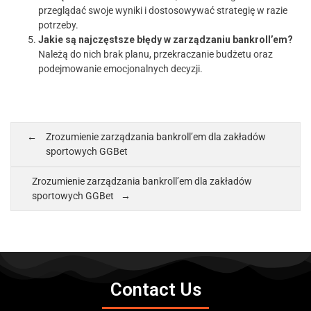
przeglądać swoje wyniki i dostosowywać strategię w razie
potrzeby.
Jakie są najczęstsze błędy w zarządzaniu bankroll’em?
Należą do nich brak planu, przekraczanie budżetu oraz
podejmowanie emocjonalnych decyzji.
Zrozumienie zarządzania bankroll’em dla zakładów
sportowych GGBet
Zrozumienie zarządzania bankroll’em dla zakładów
sportowych GGBet
Contact Us