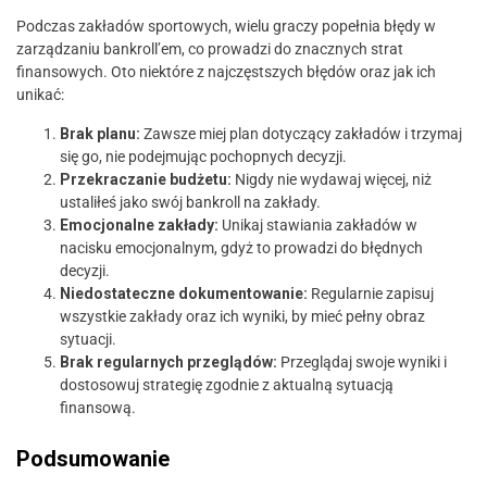
Podczas zakładów sportowych, wielu graczy popełnia błędy w
zarządzaniu bankroll’em, co prowadzi do znacznych strat
finansowych. Oto niektóre z najczęstszych błędów oraz jak ich
unikać:
Brak planu:
Zawsze miej plan dotyczący zakładów i trzymaj
się go, nie podejmując pochopnych decyzji.
Przekraczanie budżetu:
Nigdy nie wydawaj więcej, niż
ustaliłeś jako swój bankroll na zakłady.
Emocjonalne zakłady:
Unikaj stawiania zakładów w
nacisku emocjonalnym, gdyż to prowadzi do błędnych
decyzji.
Niedostateczne dokumentowanie:
Regularnie zapisuj
wszystkie zakłady oraz ich wyniki, by mieć pełny obraz
sytuacji.
Brak regularnych przeglądów:
Przeglądaj swoje wyniki i
dostosowuj strategię zgodnie z aktualną sytuacją
finansową.
Podsumowanie