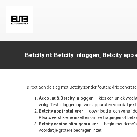
Betcity nl: Betcity inloggen, Betcity app
Direct aan de slag met Betcity zonder fouten: drie concret
Account & Betcity inloggen
— kies een uniek wacht
veilig. Test inloggen op twee apparaten voordat je st
Betcity app installeren
— download alleen vanaf de 
Plaats eerst kleine inzetten om vertragingen of beta
Betcity casino slim gebruiken
— begin met demo’s, 
voordat je grotere bedragen inzet.