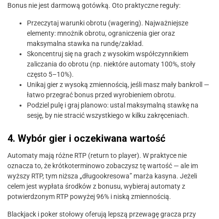
Bonus nie jest darmową gotówką. Oto praktyczne reguły:
Przeczytaj warunki obrotu (wagering). Najważniejsze
elementy: mnożnik obrotu, ograniczenia gier oraz
maksymalna stawka na rundę/zakład.
Skoncentruj się na grach z wysokim współczynnikiem
zaliczania do obrotu (np. niektóre automaty 100%, stoły
często 5–10%).
Unikaj gier z wysoką zmiennością, jeśli masz mały bankroll —
łatwo przegrać bonus przed wyrobieniem obrotu.
Podziel pulę i graj planowo: ustal maksymalną stawkę na
sesję, by nie stracić wszystkiego w kilku zakręceniach.
4. Wybór gier i oczekiwana wartość
Automaty mają różne RTP (return to player). W praktyce nie
oznacza to, że krótkoterminowo zobaczysz tę wartość — ale im
wyższy RTP, tym niższa „długookresowa” marża kasyna. Jeżeli
celem jest wypłata środków z bonusu, wybieraj automaty z
potwierdzonym RTP powyżej 96% i niską zmiennością.
Blackjack i poker stołowy oferują lepszą przewagę gracza przy