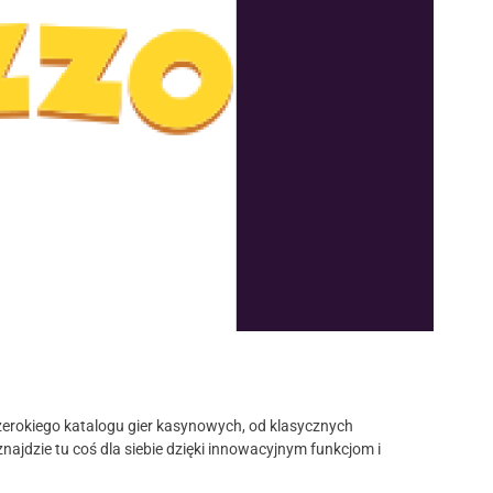
erokiego katalogu gier kasynowych, od klasycznych
dzie tu coś dla siebie dzięki innowacyjnym funkcjom i