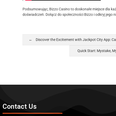
Podsumowując, Bizzo Casino to doskonałe miejsce dla ka
doświadczeń. Dołącz do społeczności Bizzo i odkryj jego n
Discover the Excitement with Jackpot City App: C
Quick Start: Mystake, M
Contact Us