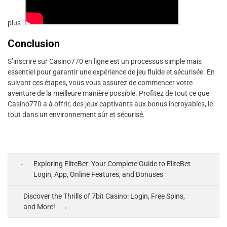
plus :
.
Conclusion
S’inscrire sur Casino770 en ligne est un processus simple mais
essentiel pour garantir une expérience de jeu fluide et sécurisée. En
suivant ces étapes, vous vous assurez de commencer votre
aventure de la meilleure manière possible. Profitez de tout ce que
Casino770 a à offrir, des jeux captivants aux bonus incroyables, le
tout dans un environnement sûr et sécurisé.
Exploring EliteBet: Your Complete Guide to EliteBet
Login, App, Online Features, and Bonuses
Discover the Thrills of 7bit Casino: Login, Free Spins,
and More!