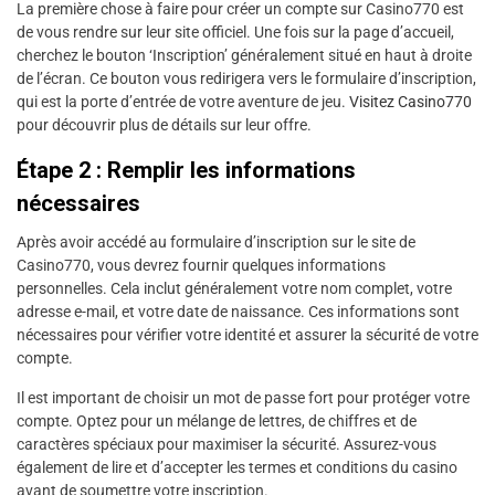
La première chose à faire pour créer un compte sur Casino770 est
de vous rendre sur leur site officiel. Une fois sur la page d’accueil,
cherchez le bouton ‘Inscription’ généralement situé en haut à droite
de l’écran. Ce bouton vous redirigera vers le formulaire d’inscription,
qui est la porte d’entrée de votre aventure de jeu.
Visitez Casino770
pour découvrir plus de détails sur leur offre.
Étape 2 : Remplir les informations
nécessaires
Après avoir accédé au formulaire d’inscription sur le site de
Casino770, vous devrez fournir quelques informations
personnelles. Cela inclut généralement votre nom complet, votre
adresse e-mail, et votre date de naissance. Ces informations sont
nécessaires pour vérifier votre identité et assurer la sécurité de votre
compte.
Il est important de choisir un mot de passe fort pour protéger votre
compte. Optez pour un mélange de lettres, de chiffres et de
caractères spéciaux pour maximiser la sécurité. Assurez-vous
également de lire et d’accepter les termes et conditions du casino
avant de soumettre votre inscription.