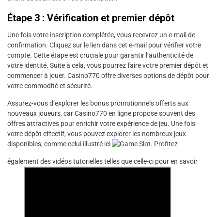
Étape 3 : Vérification et premier dépôt
Une fois votre inscription complétée, vous recevrez un e-mail de
confirmation. Cliquez sur le lien dans cet e-mail pour vérifier votre
compte. Cette étape est cruciale pour garantir l’authenticité de
votre identité. Suite à cela, vous pourrez faire votre premier dépôt et
commencer à jouer. Casino770 offre diverses options de dépôt pour
votre commodité et sécurité.
Assurez-vous d’explorer les bonus promotionnels offerts aux
nouveaux joueurs, car Casino770 en ligne propose souvent des
offres attractives pour enrichir votre expérience de jeu. Une fois
votre dépôt effectif, vous pouvez explorer les nombreux jeux
disponibles, comme celui illustré ici
. Profitez
également des vidéos tutorielles telles que celle-ci pour en savoir