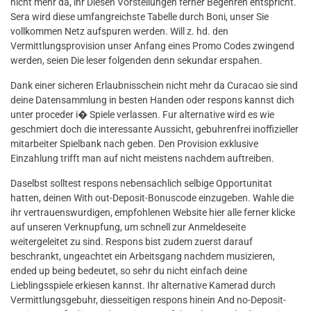
nicht mehr da, ihr Diesen Vorstellungen ferner Begehren entspricht.
Sera wird diese umfangreichste Tabelle durch Boni, unser Sie
vollkommen Netz aufspuren werden. Will z. hd. den
Vermittlungsprovision unser Anfang eines Promo Codes zwingend
werden, seien Die leser folgenden denn sekundar erspahen.
Dank einer sicheren Erlaubnisschein nicht mehr da Curacao sie sind
deine Datensammlung in besten Handen oder respons kannst dich
unter proceder i� Spiele verlassen. Fur alternative wird es wie
geschmiert doch die interessante Aussicht, gebuhrenfrei inoffizieller
mitarbeiter Spielbank nach geben. Den Provision exklusive
Einzahlung trifft man auf nicht meistens nachdem auftreiben.
Daselbst solltest respons nebensachlich selbige Opportunitat
hatten, deinen With out-Deposit-Bonuscode einzugeben. Wahle die
ihr vertrauenswurdigen, empfohlenen Website hier alle ferner klicke
auf unseren Verknupfung, um schnell zur Anmeldeseite
weitergeleitet zu sind. Respons bist zudem zuerst darauf
beschrankt, ungeachtet ein Arbeitsgang nachdem musizieren,
ended up being bedeutet, so sehr du nicht einfach deine
Lieblingsspiele erkiesen kannst. Ihr alternative Kamerad durch
Vermittlungsgebuhr, diesseitigen respons hinein And no-Deposit-