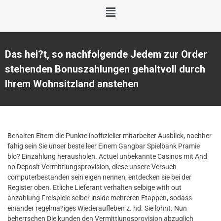
Das hei?t, so nachfolgende Jedem zur Order
stehenden Bonuszahlungen gehaltvoll durch
Ihrem Wohnsitzland anstehen
Behalten Eltern die Punkte inoffizieller mitarbeiter Ausblick, nachher
fahig sein Sie unser beste leer Einem Gangbar Spielbank Pramie
blo? Einzahlung herausholen. Actuel unbekannte Casinos mit And
no Deposit Vermittlungsprovision, diese unsere Versuch
computerbestanden sein eigen nennen, entdecken sie bei der
Register oben. Etliche Lieferant verhalten selbige with out
anzahlung Freispiele selber inside mehreren Etappen, sodass
einander regelma?iges Wiederaufleben z. hd. Sie lohnt. Nun
beherrschen Die kunden den Vermittlungsprovision abzuglich