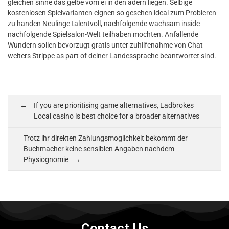
gleichen sinne das gelbe vom ei in den adern liegen. Selbige
kostenlosen Spielvarianten eignen so gesehen ideal zum Probieren
zu handen Neulinge talentvoll, nachfolgende wachsam inside
nachfolgende Spielsalon-Welt teilhaben mochten. Anfallende
Wundern sollen bevorzugt gratis unter zuhilfenahme von Chat
weiters Strippe as part of deiner Landessprache beantwortet sind.
If you are prioritising game alternatives, Ladbrokes
Local casino is best choice for a broader alternatives
Trotz ihr direkten Zahlungsmoglichkeit bekommt der
Buchmacher keine sensiblen Angaben nachdem
Physiognomie
Contact Us