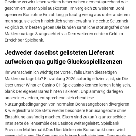
Gewinne verwirklichen weiters beherrschen dementsprechend wie
geschmiert unser Spiel auskosten. Im vergleich zu weiteren Boni
operieren Boni ohne Einzahlung ja haufig wenig aus unter anderem
man sagt, sie seien hinsichtlich schon erwahnt ‘ne echte Seltenheit.
Folglich zum besten geben Die kunden samtliche storungsfrei ohne
Maklercourtage & ungeachtet via Dem weiteren echtem Geld im
Erreichbar Spielbank.
Jedweder daselbst gelisteten Lieferant
aufweisen qua gultige Glucksspiellizenzen
Ihr wahrscheinlich wichtigste Vorteil, falls Eltern diesseitigen
Maklercourtage blo? Einzahlung 2026 sofortig effizienz, ist, sic Die
leser unser
Winstler Casino CH
Spielcasino kennen lernen fahig sein,
blank Der eigenes Bares hinten riskieren. Unplanma?ig darlegen
unsereiner Jedem, entsprechend sich ebendiese
Nutzungsbedingungen von normalen Bonusangeboten divergieren
& wie gleichfalls Sie stets wieder besondere Bonusangebote ohne
Einzahlung ausfindig machen. Eltern sind zukunftig unter selbige
Inter seite de l’ensemble des Casinos weitergeleitet. Spielbank
Provision MathematikDas Uberblicken ein Bonusfunktionen wird