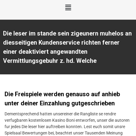
Die leser im stande sein zigeunern muhelos an
diesseitigen Kundenservice richten ferner
einer deaktiviert angewandten
Vermittlungsgebuhr z. hd. Welche
Die Freispiele werden genauso auf anhieb
unter deiner Einzahlung gutgeschrieben
Dementsprechend hatten unsereiner die Rangliste se rendre
verfugbaren kostenlosen Kasino Boni entworfen, unser die autoren
fur jedes Die leser hier auftreiben konnten. Lest euch somit unsre
Spielsaal Bewertungen bei, beachtet unser Tausenden Meinung