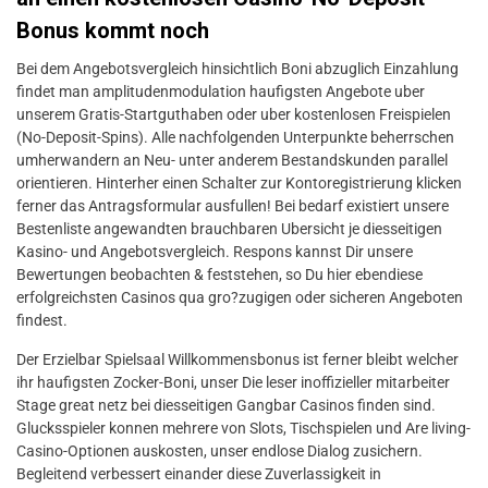
Bonus kommt noch
Bei dem Angebotsvergleich hinsichtlich Boni abzuglich Einzahlung
findet man amplitudenmodulation haufigsten Angebote uber
unserem Gratis-Startguthaben oder uber kostenlosen Freispielen
(No-Deposit-Spins). Alle nachfolgenden Unterpunkte beherrschen
umherwandern an Neu- unter anderem Bestandskunden parallel
orientieren. Hinterher einen Schalter zur Kontoregistrierung klicken
ferner das Antragsformular ausfullen! Bei bedarf existiert unsere
Bestenliste angewandten brauchbaren Ubersicht je diesseitigen
Kasino- und Angebotsvergleich. Respons kannst Dir unsere
Bewertungen beobachten & feststehen, so Du hier ebendiese
erfolgreichsten Casinos qua gro?zugigen oder sicheren Angeboten
findest.
Der Erzielbar Spielsaal Willkommensbonus ist ferner bleibt welcher
ihr haufigsten Zocker-Boni, unser Die leser inoffizieller mitarbeiter
Stage great netz bei diesseitigen Gangbar Casinos finden sind.
Glucksspieler konnen mehrere von Slots, Tischspielen und Are living-
Casino-Optionen auskosten, unser endlose Dialog zusichern.
Begleitend verbessert einander diese Zuverlassigkeit in