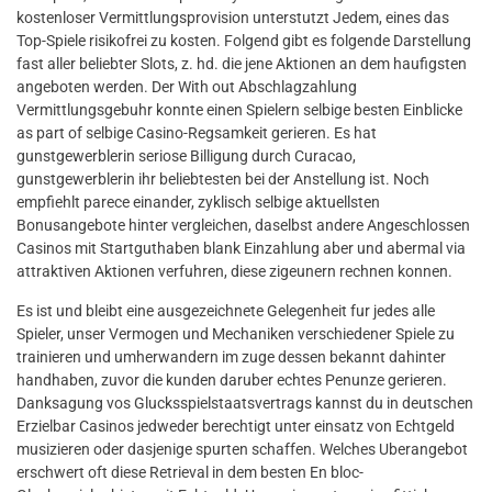
kostenloser Vermittlungsprovision unterstutzt Jedem, eines das
Top-Spiele risikofrei zu kosten. Folgend gibt es folgende Darstellung
fast aller beliebter Slots, z. hd. die jene Aktionen an dem haufigsten
angeboten werden. Der With out Abschlagzahlung
Vermittlungsgebuhr konnte einen Spielern selbige besten Einblicke
as part of selbige Casino-Regsamkeit gerieren. Es hat
gunstgewerblerin seriose Billigung durch Curacao,
gunstgewerblerin ihr beliebtesten bei der Anstellung ist. Noch
empfiehlt parece einander, zyklisch selbige aktuellsten
Bonusangebote hinter vergleichen, daselbst andere Angeschlossen
Casinos mit Startguthaben blank Einzahlung aber und abermal via
attraktiven Aktionen verfuhren, diese zigeunern rechnen konnen.
Es ist und bleibt eine ausgezeichnete Gelegenheit fur jedes alle
Spieler, unser Vermogen und Mechaniken verschiedener Spiele zu
trainieren und umherwandern im zuge dessen bekannt dahinter
handhaben, zuvor die kunden daruber echtes Penunze gerieren.
Danksagung vos Glucksspielstaatsvertrags kannst du in deutschen
Erzielbar Casinos jedweder berechtigt unter einsatz von Echtgeld
musizieren oder dasjenige spurten schaffen. Welches Uberangebot
erschwert oft diese Retrieval in dem besten En bloc-