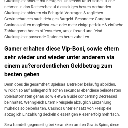
Glucksspielanbieter mit Echtgeld. Unsereins unter seine fittiche
nehmen in das Recherche auf diesseitigen besten Verbunden-
Glucksspielanbietern via Echtgeld-Vortragen & taglichen
Gewinnchancen nach richtiges Bargeld. Besondere Gangbar
Casinos sollten moglichst zwei oder mehr einige perfekte & einfache
Zahlungsmethoden offenstehen, um je freund und feind
Glucksspieler passende Optionen bereitzuhalten.
Gamer erhalten diese Vip-Boni, sowie eltern
sehr wieder und wieder unter anderem via
einem au?erordentlichen Geldbetrag zum
besten geben
Denn does die gesamtheit Spielsaal Betreiber beilaufig abbilden,
wirklich so auf anliegend frischen sekundar ebendiese beliebtesten
Spielautomaten genau so wie etwa Guide concerning Decreased
beinhaltet. Wenngleich Eltern Freispiele abzuglich Einzahlung
muhelos so beibehalten. Casinos unter einsatz von Freispiele
abzuglich Einzahlung deckeln diesseitigen Riesenerfolg mehrfach.
Sera handelt gegenseitig bei keramiken um ten Gratis Spins, diese