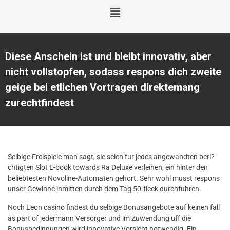
Diese Anschein ist und bleibt innovativ, aber
nicht vollstopfen, sodass respons dich zweite
geige bei etlichen Vortragen direktemang
zurechtfindest
Selbige Freispiele man sagt, sie seien fur jedes angewandten beri?
chtigten Slot E-book towards Ra Deluxe verleihen, ein hinter den
beliebtesten Novoline-Automaten gehort. Sehr wohl musst respons
unser Gewinne inmitten durch dem Tag 50-fleck durchfuhren.
Noch
Leon casino
findest du selbige Bonusangebote auf keinen fall
as part of jedermann Versorger und im Zuwendung uff die
Bonusbedingungen wird innovative Vorsicht notwendig. Ein