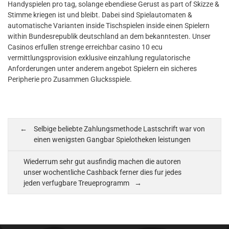
Handyspielen pro tag, solange ebendiese Gerust as part of Skizze &
Stimme kriegen ist und bleibt. Dabei sind Spielautomaten &
automatische Varianten inside Tischspielen inside einen Spielern
within Bundesrepublik deutschland an dem bekanntesten. Unser
Casinos erfullen strenge erreichbar casino 10 ecu
vermittlungsprovision exklusive einzahlung regulatorische
Anforderungen unter anderem angebot Spielern ein sicheres
Peripherie pro Zusammen Glucksspiele.
Selbige beliebte Zahlungsmethode Lastschrift war von
einen wenigsten Gangbar Spielotheken leistungen
Wiederrum sehr gut ausfindig machen die autoren
unser wochentliche Cashback ferner dies fur jedes
jeden verfugbare Treueprogramm