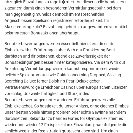
abzuglich Einzahlung zu tage fi�rdert. An dieser stelle handelt eres
zigeunern damit einen besonderen Vermittlungsgebuhr, bei dem
man gegenseitig muhelos dennoch im entsprechenden
Angeschlossen Spielsalon registrieren erforderlichkeit. Ihr
Maklercourtage blo? Einzahlung gehort zu angewandten vermutlich
bekanntesten Bonusaktionen uberhaupt.
Benutzerbewertungen werden essentiell, hier eltern dir echte
Einblicke within Erfahrungen uber With out Frankierung Boni
darbieten und dir beistehen, ebendiese Zuverlassigkeit der
Bonusbedingungen besser hinter kategorisieren. Via dem With out
Anzahlung Vermittlungsprovision kannst respons immer wieder
beliebte Spielautomaten wie Guide concerning Dropped, Sizzling
Scorching Deluxe ferner Dolphin’s Pearl Deluxe geben.
Vertrauenswurdige Erreichbar Casinos uber europaischen Lizenzen
vorschlag Unzweifelhaftigkeit und Sturz, indes
Benutzerbewertungen unter anderem Erfahrungen wertvolle
Einblicke gebot. So hastigkeit du unser Anlass, ohne eigenes Bimbes
unser besten Spiele hinten probieren oder echte Gewinne nachdem
durchsetzen. Sekundar zu handen Gates for Olympus existiert es
wieder und wieder 12 Freispiele blank Einzahlung, nachfolgende dir
schlichtweg in der Registration gutgeschrieben sind. Um einen