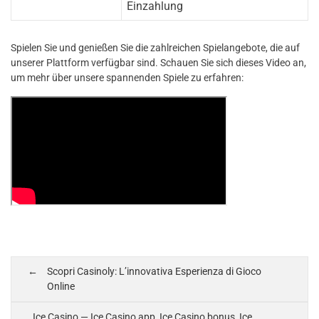
Einzahlung
Spielen Sie und genießen Sie die zahlreichen Spielangebote, die auf
unserer Plattform verfügbar sind. Schauen Sie sich dieses Video an,
um mehr über unsere spannenden Spiele zu erfahren:
Scopri Casinoly: L’innovativa Esperienza di Gioco
Online
Ice Casino — Ice Casino app, Ice Casino bonus, Ice