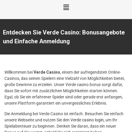
Entdecken Sie Verde Casino: Bonusangebote
und Einfache Anmeldung
Willkommen bei
Verde Casino
, einem der aufregendsten Online-
Casinos, das seinen Spielern eine Vielzahl von Möglichkeiten bietet,
große Gewinne zu erzielen. Unser
Verde casino bonus
sorgt dafür,
dass Sie sofort mit zusätzlichen Möglichkeiten starten können.
Egal, ob Sie ein erfahrener Spieler sind oder gerade erst anfangen,
unsere Plattform garantiert ein unvergessliches Erlebnis.
Die Anmeldung bei Verde Casino ist einfach. Besuchen Sie einfach
unsere Webseite und nutzen Sie den
Verde casino login
, um Ihr
Spielabenteuer zu beginnen. Denken Sie daran, dass ein neuer