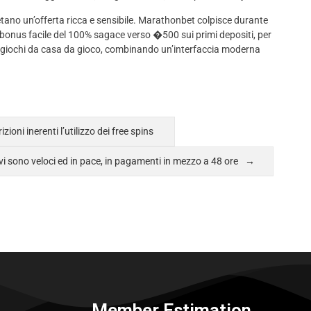
letano un’offerta ricca e sensibile. Marathonbet colpisce durante
ble bonus facile del 100% sagace verso �500 sui primi depositi, per
giochi da casa da gioco, combinando un’interfaccia moderna
oni inerenti l’utilizzo dei free spins
ievi sono veloci ed in pace, in pagamenti in mezzo a 48 ore
Member Estimation