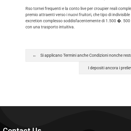
Rso tornei frequenti e la conto live per croupier reali comp
premio attraenti verso i nuovi fruitori, che tipo di indivisi
excretion complesso soddisfacentemente di 1.500 �. 500 
con una trasporto intuitiva.
Si applicano Termini anche Condizioni nonche restrizi
I depositi ancora i prel
Contact Us