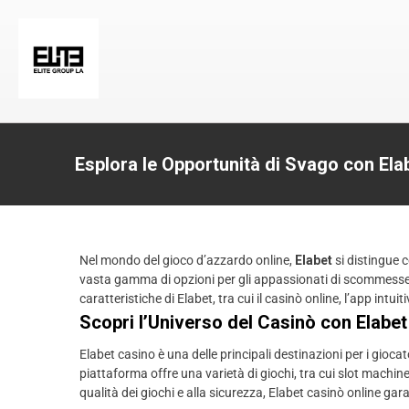
Esplora le Opportunità di Svago con Ela
Nel mondo del gioco d’azzardo online,
Elabet
si distingue 
vasta gamma di opzioni per gli appassionati di scommesse 
caratteristiche di Elabet, tra cui il casinò online, l’app intuit
Scopri l’Universo del Casinò con Elabet
Elabet casino è una delle principali destinazioni per i gioc
piattaforma offre una varietà di giochi, tra cui slot machine
qualità dei giochi e alla sicurezza, Elabet casinò online gara