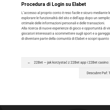
Procedura di Login su Elabet
L’accesso al proprio conto è reso facile e sicuro mediante l
esplorare le funzionalità del sito e dell’app dopo un semp
ottimale delle informazioni personali e delle transazioni.
Alla ricerca di nuove esperienze di gioco e opportunità di v
giocatori interessati a scommettere sugli sport e a gareggia
di diventare parte della comunità di Elabet e scopri quanto 
22Bet — jak korzystać z 22Bet app i 22Bet casino:
Descubre Paf: 