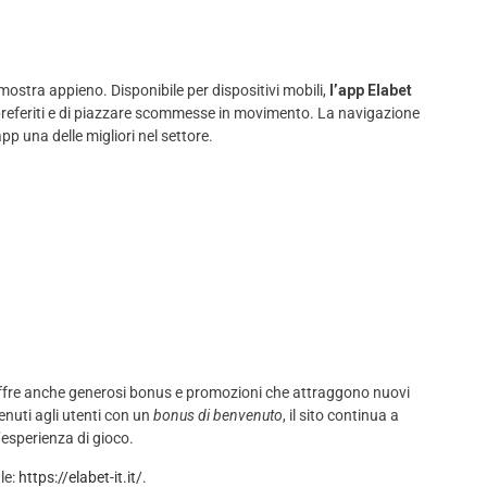
imostra appieno. Disponibile per dispositivi mobili,
l’app Elabet
i preferiti e di piazzare scommesse in movimento. La navigazione
pp una delle migliori nel settore.
offre anche generosi bonus e promozioni che attraggono nuovi
enuti agli utenti con un
bonus di benvenuto
, il sito continua a
l’esperienza di gioco.
ale:
https://elabet-it.it/
.