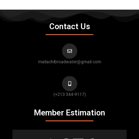
Contact Us
maliachibroadwater@gmail.com
(+213 344-9117)
Member Estimation