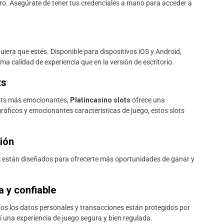
guro. Asegúrate de tener tus credenciales a mano para acceder a
iera que estés. Disponible para dispositivos iOS y Android,
ma calidad de experiencia que en la versión de escritorio.
ts
slots más emocionantes,
Platincasino slots
ofrece una
gráficos y emocionantes características de juego, estos slots
sión
s están diseñados para ofrecerte más oportunidades de ganar y
a y confiable
odos los datos personales y transacciones están protegidos por
í una experiencia de juego segura y bien regulada.