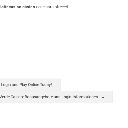
latincasino casino
tiene para ofrecer!
: Login and Play Online Today!
ei Verde Casino: Bonusangebote und Login-Informationen