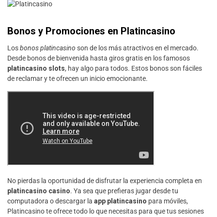
Bonos y Promociones en Platincasino
Los
bonos platincasino
son de los más atractivos en el mercado.
Desde bonos de bienvenida hasta giros gratis en los famosos
platincasino slots
, hay algo para todos. Estos bonos son fáciles
de reclamar y te ofrecen un inicio emocionante.
No pierdas la oportunidad de disfrutar la experiencia completa en
platincasino casino
. Ya sea que prefieras jugar desde tu
computadora o descargar la
app platincasino
para móviles,
Platincasino te ofrece todo lo que necesitas para que tus sesiones