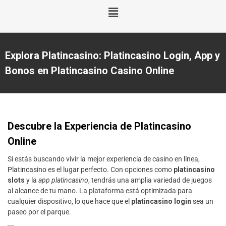
Explora Platincasino: Platincasino Login, App y
Bonos en Platincasino Casino Online
Descubre la Experiencia de Platincasino
Online
Si estás buscando vivir la mejor experiencia de casino en línea,
Platincasino
es el lugar perfecto. Con opciones como
platincasino
slots
y la
app platincasino
, tendrás una amplia variedad de juegos
al alcance de tu mano. La plataforma está optimizada para
cualquier dispositivo, lo que hace que el
platincasino login
sea un
paseo por el parque.