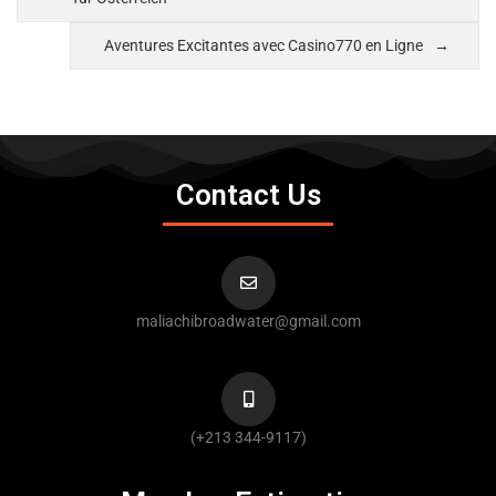
Aventures Excitantes avec Casino770 en Ligne
Contact Us
maliachibroadwater@gmail.com
(+213 344-9117)