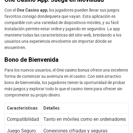
Con el
One Casino app
, los jugadores pueden llevar sus juegos
favoritos consigo dondequiera que vayan. Esta aplicación es
compatible con una variedad de dispositivos móviles, y su fácil
instalación permite estar online y jugando en segundos. La app
mantiene todas las características del sitio web, brindando a los
usuarios una experiencia envolvente sin importar dónde se
encuentren.
Bono de Bienvenida
Para los nuevos usuarios, el
One casino bonus
ofrece una excelente
forma de comenzar su aventura en el casino. Con este atractivo
bono de bienvenida, los jugadores tienen la oportunidad de probar
más juegos y explorar todo lo que el casino tiene para ofrecer sin
comprometer su propio dinero.
Características
Detalles
Compatibilidad
Tanto en móviles como en ordenadores
Juego Seguro
Conexiones cifradas y seguras