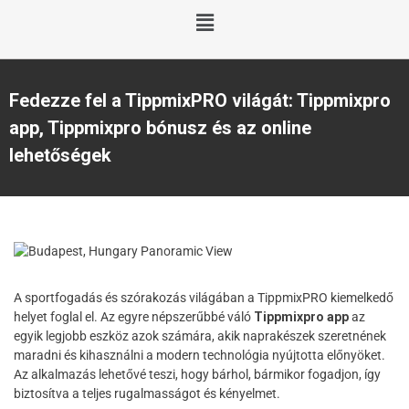
Fedezze fel a TippmixPRO világát: Tippmixpro
app, Tippmixpro bónusz és az online
lehetőségek
A sportfogadás és szórakozás világában a TippmixPRO kiemelkedő
helyet foglal el. Az egyre népszerűbbé váló
Tippmixpro app
az
egyik legjobb eszköz azok számára, akik naprakészek szeretnének
maradni és kihasználni a modern technológia nyújtotta előnyöket.
Az alkalmazás lehetővé teszi, hogy bárhol, bármikor fogadjon, így
biztosítva a teljes rugalmasságot és kényelmet.