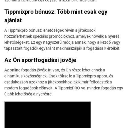
számára elérhetők egy egyszerű szempillantás alatt.
Tippmixpro bónusz: Több mint csak egy
ajánlat
A Tippmixpro bónusz lehetőségek révén a játékosok
hozzáférhetnek speciális promóciókhoz, amelyek növelik a nyerési
lehetőségeket. Ez egy nagyszerű módja annak, hogy a kezdő vagy
tapasztalt fogadók egyaránt maximalizálják a fogadásaik értékét.
Az Ön sportfogadási jövője
Az online fogadás jövője itt van, és Ön része lehet ennek a
dinamikus közösségnek. Csak töltse le a Tippmixpro appot, és
csatlakozzon azokhoz a játékosokhoz, akik már felfedezték a
modern fogadások előnyeit. A TippmixPRO-val minden fogadás egy
újabb lehetőség a nyerésre!