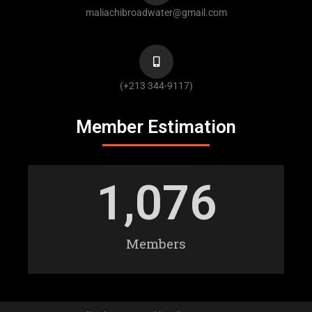
maliachibroadwater@gmail.com
(+213 344-9117)
Member Estimation
1,076
Members