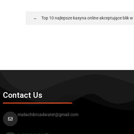
Top 10 najlepsze kasyna online akceptujące blik w
Contact Us
maliachibroadwater@gmail.com