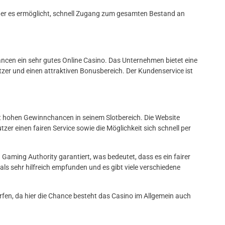
, der es ermöglicht, schnell Zugang zum gesamten Bestand an
.
cen ein sehr gutes Online Casino. Das Unternehmen bietet eine
tzer und einen attraktiven Bonusbereich. Der Kundenservice ist
 hohen Gewinnchancen in seinem Slotbereich. Die Website
tzer einen fairen Service sowie die Möglichkeit sich schnell per
 Gaming Authority garantiert, was bedeutet, dass es ein fairer
 als sehr hilfreich empfunden und es gibt viele verschiedene
erfen, da hier die Chance besteht das Casino im Allgemein auch