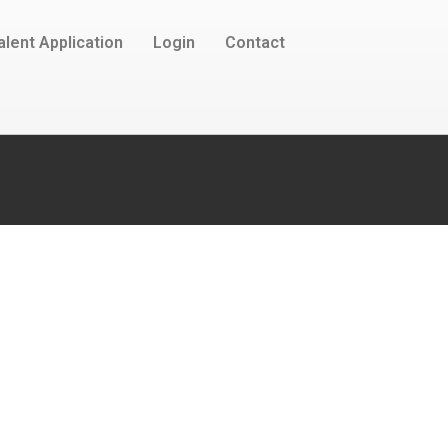
alent Application
Login
Contact