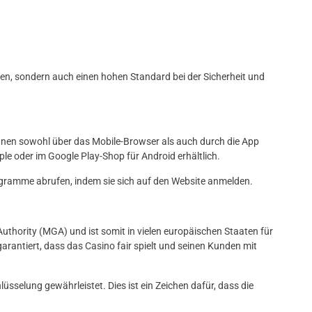
elen, sondern auch einen hohen Standard bei der Sicherheit und
können sowohl über das Mobile-Browser als auch durch die App
e oder im Google Play-Shop für Android erhältlich.
ramme abrufen, indem sie sich auf den Website anmelden.
uthority (MGA) und ist somit in vielen europäischen Staaten für
garantiert, dass das Casino fair spielt und seinen Kunden mit
üsselung gewährleistet. Dies ist ein Zeichen dafür, dass die