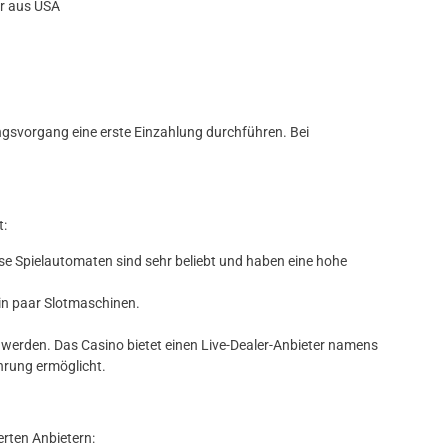
er aus USA
gsvorgang eine erste Einzahlung durchführen. Bei
t:
se Spielautomaten sind sehr beliebt und haben eine hohe
ein paar Slotmaschinen.
t werden. Das Casino bietet einen Live-Dealer-Anbieter namens
ahrung ermöglicht.
rten Anbietern: