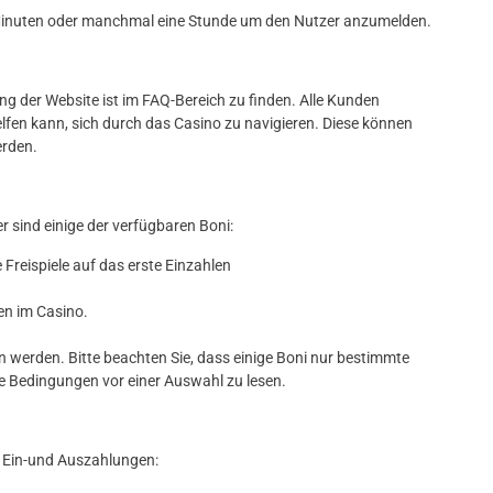
Minuten oder manchmal eine Stunde um den Nutzer anzumelden.
ung der Website ist im FAQ-Bereich zu finden. Alle Kunden
lfen kann, sich durch das Casino zu navigieren. Diese können
erden.
er sind einige der verfügbaren Boni:
Freispiele auf das erste Einzahlen
en im Casino.
 werden. Bitte beachten Sie, dass einige Boni nur bestimmte
ie Bedingungen vor einer Auswahl zu lesen.
r Ein-und Auszahlungen: