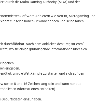
nziert durch die Malta Gaming Authority (MGA) und den
n renommierten Software-Anbietern wie NetEnt, Microgaming und
bekannt für seine hohen Gewinnchancen und seine fairen
ach durchführbar. Nach dem Anklicken des “Registrieren”-
eitet, wo sie einige grundlegende Informationen über sich
eingeben.
men eingeben.
 benötigt, um die Wettkämpfe zu starten und sich auf den
wischen 8 und 16 Zeichen lang sein und kann nur aus
ersönlichen Informationen enthalten)
n
ne Geburtsdaten einzuhaben.