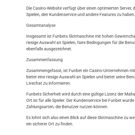
Die Casino-Website verfügt über einen optimierten Server
Spielen, den Kundenservice und andere Features zu haben
Gesamtanalyse
Insgesamt ist Funbets Slotmaschine mit hohen Gewinnchan
riesige Auswahl an Spielen, faire Bedingungen für die Benu
ebenfalls ausgezeichnet.
Zusammenfassung
Zusammengefasst, ist Funbet ein Casino-Unternehmen mit
bietet eine riesige Auswahl an Spielen und bietet seine Benu
Livechat zu informieren.
Funbets Sicherheit wird durch eine gültige Lizenz der Malta
Ort ist für alle Spieler. Der Kundenservice bei Funbet wurde
Zahlungsarten, die Benutzer nutzen können.
Es lohnt sich also einen Blick auf diese Slotmaschine zu w
ein sicherer Ort zu finden.