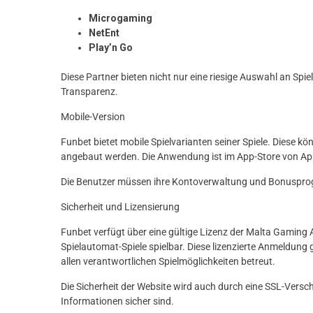
Microgaming
NetEnt
Play’n Go
Diese Partner bieten nicht nur eine riesige Auswahl an Spi
Transparenz.
Mobile-Version
Funbet bietet mobile Spielvarianten seiner Spiele. Diese 
angebaut werden. Die Anwendung ist im App-Store von Appl
Die Benutzer müssen ihre Kontoverwaltung und Bonusprog
Sicherheit und Lizensierung
Funbet verfügt über eine gültige Lizenz der Malta Gaming A
Spielautomat-Spiele spielbar. Diese lizenzierte Anmeldung 
allen verantwortlichen Spielmöglichkeiten betreut.
Die Sicherheit der Website wird auch durch eine SSL-Verschl
Informationen sicher sind.