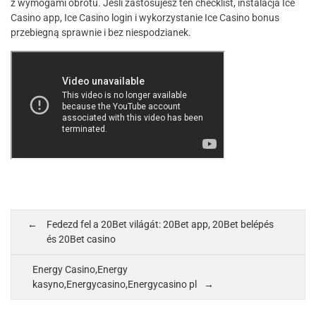
z wymogami obrotu. Jeśli zastosujesz ten checklist, instalacja Ice
Casino app, Ice Casino login i wykorzystanie Ice Casino bonus
przebiegną sprawnie i bez niespodzianek.
Fedezd fel a 20Bet világát: 20Bet app, 20Bet belépés
és 20Bet casino
Energy Casino,Energy
kasyno,Energycasino,Energycasino pl