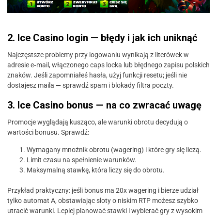
2. Ice Casino login — błędy i jak ich uniknąć
Najczęstsze problemy przy logowaniu wynikają z literówek w
adresie e‑mail, włączonego caps locka lub błędnego zapisu polskich
znaków. Jeśli zapomniałeś hasła, użyj funkcji resetu; jeśli nie
dostajesz maila — sprawdź spam i blokady filtra poczty.
3. Ice Casino bonus — na co zwracać uwagę
Promocje wyglądają kusząco, ale warunki obrotu decydują o
wartości bonusu. Sprawdź:
Wymagany mnożnik obrotu (wagering) i które gry się liczą.
Limit czasu na spełnienie warunków.
Maksymalną stawkę, która liczy się do obrotu.
Przykład praktyczny: jeśli bonus ma 20x wagering i bierze udział
tylko automat A, obstawiając sloty o niskim RTP możesz szybko
utracić warunki. Lepiej planować stawki i wybierać gry z wysokim