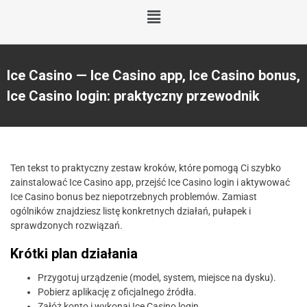
Ice Casino — Ice Casino app, Ice Casino bonus,
Ice Casino login: praktyczny przewodnik
Ten tekst to praktyczny zestaw kroków, które pomogą Ci szybko
zainstalować Ice Casino app, przejść Ice Casino login i aktywować
Ice Casino bonus bez niepotrzebnych problemów. Zamiast
ogólników znajdziesz listę konkretnych działań, pułapek i
sprawdzonych rozwiązań.
Krótki plan działania
Przygotuj urządzenie (model, system, miejsce na dysku).
Pobierz aplikację z oficjalnego źródła.
Załóż konto i wykonaj Ice Casino login.