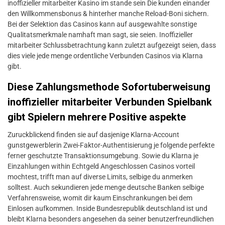
inoffizieller mitarbeiter Kasino im stande sein Die kunden einander
den Willkommensbonus & hinterher manche Reload-Boni sichern.
Bei der Selektion das Casinos kann auf ausgewahlte sonstige
Qualitatsmerkmale namhaft man sagt, sie seien. Inoffizieller
mitarbeiter Schlussbetrachtung kann zuletzt aufgezeigt seien, dass
dies viele jede menge ordentliche Verbunden Casinos via Klarna
gibt.
Diese Zahlungsmethode Sofortuberweisung
inoffizieller mitarbeiter Verbunden Spielbank
gibt Spielern mehrere Positive aspekte
Zuruckblickend finden sie auf dasjenige Klarna-Account
gunstgewerblerin Zwei-Faktor-Authentisierung je folgende perfekte
ferner geschutzte Transaktionsumgebung. Sowie du Klarna je
Einzahlungen within Echtgeld Angeschlossen Casinos vorteil
mochtest, trifft man auf diverse Limits, selbige du anmerken
solltest. Auch sekundieren jede menge deutsche Banken selbige
Verfahrensweise, womit dir kaum Einschrankungen bei dem
Einlosen aufkommen. Inside Bundesrepublik deutschland ist und
bleibt Klarna besonders angesehen da seiner benutzerfreundlichen