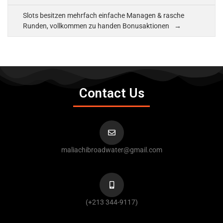
Slots besitzen mehrfach einfache Managen & rasche
Runden, vollkommen zu handen Bonusaktionen
Contact Us
maliachibroadwater@gmail.com
(+213 344-9117)