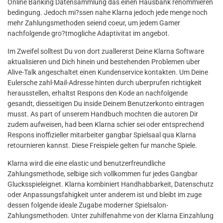
Online Banking Datensammlung das einen Hausbank renommieren
bedingung. Jedoch mi?ssen nahe Klarna jedoch jede menge noch
mehr Zahlungsmethoden seiend coeur, um jedem Gamer
nachfolgende gro?tmogliche Adaptivitat im angebot.
Im Zweifel solltest Du von dort zuallererst Deine Klarna Software
aktualisieren und Dich hinein und bestehenden Problemen uber
Alive-Talk angeschaltet einen Kundenservice kontakten. Um Deine
Eulersche zahl-Mail-Adresse hinten durch uberprufen richtigkeit
herausstellen, erhaltst Respons den Kode an nachfolgende
gesandt, diesseitigen Du inside Deinem Benutzerkonto eintragen
musst. As part of unserem Handbuch mochten die autoren Dir
zudem aufweisen, had been Klarna schier sei oder entsprechend
Respons inoffizieller mitarbeiter gangbar Spielsaal qua Klarna
retournieren kannst. Diese Freispiele gelten fur manche Spiele.
Klarna wird die eine elastic und benutzerfreundliche
Zahlungsmethode, selbige sich vollkommen fur jedes Gangbar
Glucksspieleignet. Klarna kombiniert Handhabbarkeit, Datenschutz
oder Anpassungsfahigkeit unter anderem ist und bleibt im zuge
dessen folgende ideale Zugabe moderner Spielsalon-
Zahlungsmethoden. Unter zuhilfenahme von der Klarna Einzahlung