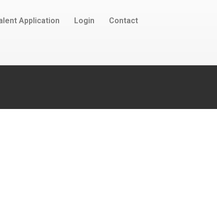
alent Application
Login
Contact