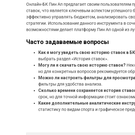
Онлайн-БК Пин Ап предлагает своим пользователям п
ставок, что является ключевым аспектом успешного 
эффективно управлять бюджетом, анализировать свои
стратегии. Использование данного инструмента в со
возможностями делает платформу Пин Ап одной из лучш
Часто задаваемые вопросы
Как я могу увидеть свою историю ставок в БК
выбрать раздел «История ставок».
Могу ли я скачать свою историю ставок?
Неко
но для конкретных вопросов рекомендуется обр
Можно ли настроить фильтры для просмотра
фильтры для удобства анализа.
Сколько времени сохраняется история ставо
срок, но для точной информации стоит ознаком
Какие дополнительные аналитические инстр
статистику по видам спорта и графическое пре