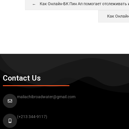
Как Онлайн-БК Пин Ап помогает отслеживать 
Как Онлайн
Contact Us
maliachibroadwater@gmail.com
(+213 344-9117)