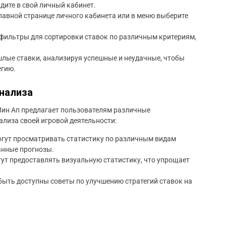
йдите в свой личный кабинет.
лавной странице личного кабинета или в меню выберите
фильтры для сортировки ставок по различным критериям,
шлые ставки, анализируя успешные и неудачные, чтобы
егию.
нализа
Пин Ап предлагает пользователям различные
лиза своей игровой деятельности:
гут просматривать статистику по различным видам
анные прогнозы.
ут предоставлять визуальную статистику, что упрощает
быть доступны советы по улучшению стратегий ставок на