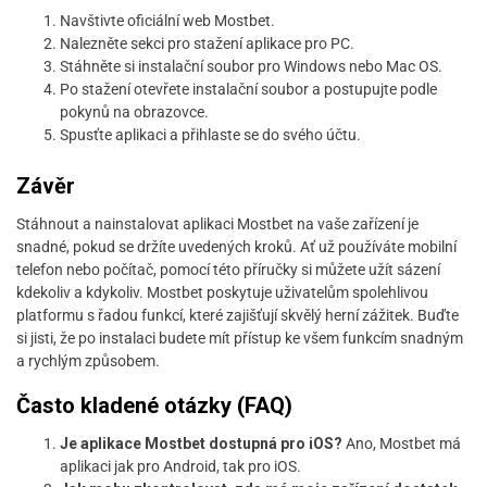
Navštivte oficiální web Mostbet.
Nalezněte sekci pro stažení aplikace pro PC.
Stáhněte si instalační soubor pro Windows nebo Mac OS.
Po stažení otevřete instalační soubor a postupujte podle
pokynů na obrazovce.
Spusťte aplikaci a přihlaste se do svého účtu.
Závěr
Stáhnout a nainstalovat aplikaci Mostbet na vaše zařízení je
snadné, pokud se držíte uvedených kroků. Ať už používáte mobilní
telefon nebo počítač, pomocí této příručky si můžete užít sázení
kdekoliv a kdykoliv. Mostbet poskytuje uživatelům spolehlivou
platformu s řadou funkcí, které zajišťují skvělý herní zážitek. Buďte
si jisti, že po instalaci budete mít přístup ke všem funkcím snadným
a rychlým způsobem.
Často kladené otázky (FAQ)
Je aplikace Mostbet dostupná pro iOS?
Ano, Mostbet má
aplikaci jak pro Android, tak pro iOS.