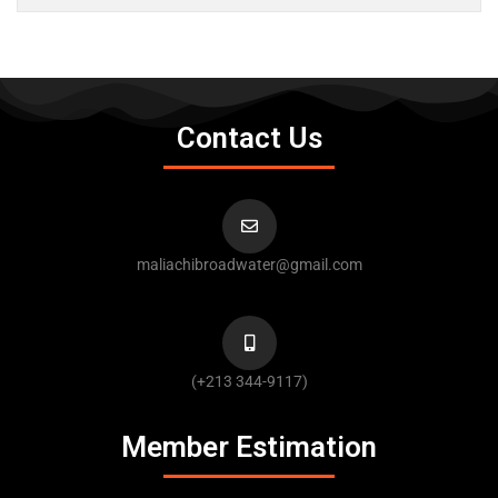
Contact Us
maliachibroadwater@gmail.com
(+213 344-9117)
Member Estimation