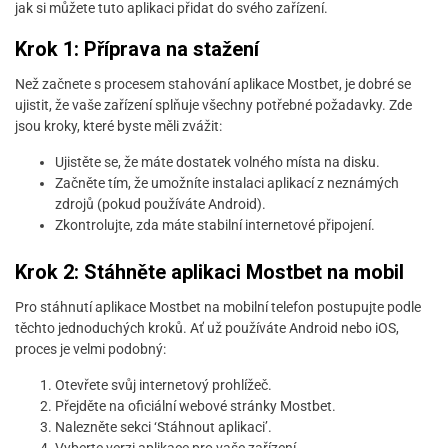
jak si můžete tuto aplikaci přidat do svého zařízení.
Krok 1: Příprava na stažení
Než začnete s procesem stahování aplikace Mostbet, je dobré se
ujistit, že vaše zařízení splňuje všechny potřebné požadavky. Zde
jsou kroky, které byste měli zvážit:
Ujistěte se, že máte dostatek volného místa na disku.
Začněte tím, že umožníte instalaci aplikací z neznámých
zdrojů (pokud používáte Android).
Zkontrolujte, zda máte stabilní internetové připojení.
Krok 2: Stáhněte aplikaci Mostbet na mobil
Pro stáhnutí aplikace Mostbet na mobilní telefon postupujte podle
těchto jednoduchých kroků. Ať už používáte Android nebo iOS,
proces je velmi podobný:
Otevřete svůj internetový prohlížeč.
Přejděte na oficiální webové stránky Mostbet.
Nalezněte sekci ‘Stáhnout aplikaci’.