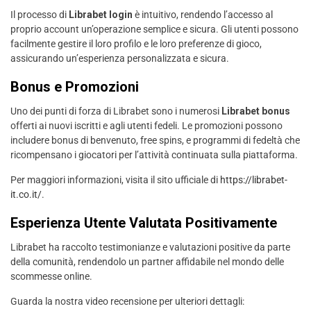
Il processo di
Librabet login
è intuitivo, rendendo l’accesso al
proprio account un’operazione semplice e sicura. Gli utenti possono
facilmente gestire il loro profilo e le loro preferenze di gioco,
assicurando un’esperienza personalizzata e sicura.
Bonus e Promozioni
Uno dei punti di forza di Librabet sono i numerosi
Librabet bonus
offerti ai nuovi iscritti e agli utenti fedeli. Le promozioni possono
includere bonus di benvenuto, free spins, e programmi di fedeltà che
ricompensano i giocatori per l’attività continuata sulla piattaforma.
Per maggiori informazioni, visita il sito ufficiale di
https://librabet-
it.co.it/
.
Esperienza Utente Valutata Positivamente
Librabet ha raccolto testimonianze e valutazioni positive da parte
della comunità, rendendolo un partner affidabile nel mondo delle
scommesse online.
Guarda la nostra video recensione per ulteriori dettagli: