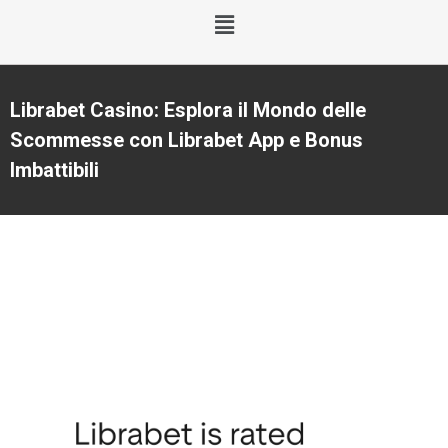
Librabet Casino: Esplora il Mondo delle
Scommesse con Librabet App e Bonus
Imbattibili