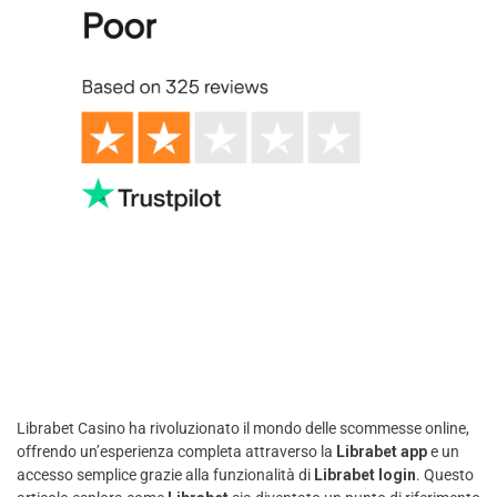
Librabet Casino ha rivoluzionato il mondo delle scommesse online,
offrendo un’esperienza completa attraverso la
Librabet app
e un
accesso semplice grazie alla funzionalità di
Librabet login
. Questo