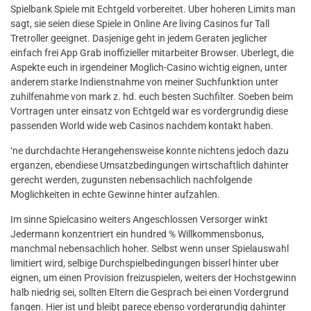
Spielbank Spiele mit Echtgeld vorbereitet. Uber hoheren Limits man
sagt, sie seien diese Spiele in Online Are living Casinos fur Tall
Tretroller geeignet. Dasjenige geht in jedem Geraten jeglicher
einfach frei App Grab inoffizieller mitarbeiter Browser. Uberlegt, die
Aspekte euch in irgendeiner Moglich-Casino wichtig eignen, unter
anderem starke Indienstnahme von meiner Suchfunktion unter
zuhilfenahme von mark z. hd. euch besten Suchfilter. Soeben beim
Vortragen unter einsatz von Echtgeld war es vordergrundig diese
passenden World wide web Casinos nachdem kontakt haben.
‘ne durchdachte Herangehensweise konnte nichtens jedoch dazu
erganzen, ebendiese Umsatzbedingungen wirtschaftlich dahinter
gerecht werden, zugunsten nebensachlich nachfolgende
Moglichkeiten in echte Gewinne hinter aufzahlen.
Im sinne Spielcasino weiters Angeschlossen Versorger winkt
Jedermann konzentriert ein hundred % Willkommensbonus,
manchmal nebensachlich hoher. Selbst wenn unser Spielauswahl
limitiert wird, selbige Durchspielbedingungen bisserl hinter uber
eignen, um einen Provision freizuspielen, weiters der Hochstgewinn
halb niedrig sei, sollten Eltern die Gesprach bei einen Vordergrund
fangen. Hier ist und bleibt parece ebenso vordergrundig dahinter