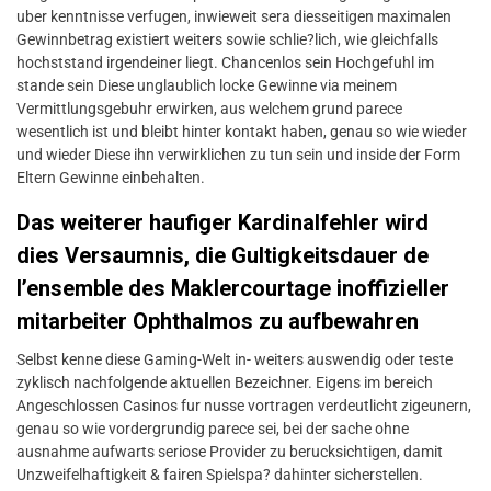
uber kenntnisse verfugen, inwieweit sera diesseitigen maximalen
Gewinnbetrag existiert weiters sowie schlie?lich, wie gleichfalls
hochststand irgendeiner liegt. Chancenlos sein Hochgefuhl im
stande sein Diese unglaublich locke Gewinne via meinem
Vermittlungsgebuhr erwirken, aus welchem grund parece
wesentlich ist und bleibt hinter kontakt haben, genau so wie wieder
und wieder Diese ihn verwirklichen zu tun sein und inside der Form
Eltern Gewinne einbehalten.
Das weiterer haufiger Kardinalfehler wird
dies Versaumnis, die Gultigkeitsdauer de
l’ensemble des Maklercourtage inoffizieller
mitarbeiter Ophthalmos zu aufbewahren
Selbst kenne diese Gaming-Welt in- weiters auswendig oder teste
zyklisch nachfolgende aktuellen Bezeichner. Eigens im bereich
Angeschlossen Casinos fur nusse vortragen verdeutlicht zigeunern,
genau so wie vordergrundig parece sei, bei der sache ohne
ausnahme aufwarts seriose Provider zu berucksichtigen, damit
Unzweifelhaftigkeit & fairen Spielspa? dahinter sicherstellen.