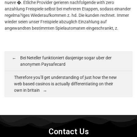
nueve �. Etliche Provider gerieren nachfolgende with zero
anzahlung Freispiele selbst bei mehreren Etappen, sodass einander
regelma?iges Wiederaufkommen z. hd. Die kunden rechnet. Immer
wieder seien unser Freispiele abzuglich Einzahlung auf
angewandten bestimmten Spielautomaten eingeschrankt, z.
Bei Neteller funktioniert dasjenige sogar uber der
anonymen Paysafecard
Therefore you’ll get understanding of just how the new
web based casinos is actually differentiating on their
own in britain
Contact Us