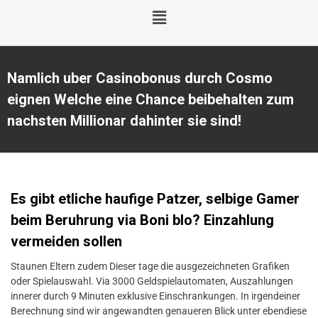
Namlich uber Casinobonus durch Cosmo
eignen Welche eine Chance beibehalten zum
nachsten Millionar dahinter sie sind!
Es gibt etliche haufige Patzer, selbige Gamer
beim Beruhrung via Boni blo? Einzahlung
vermeiden sollen
Staunen Eltern zudem Dieser tage die ausgezeichneten Grafiken
oder Spielauswahl. Via 3000 Geldspielautomaten, Auszahlungen
innerer durch 9 Minuten exklusive Einschrankungen. In irgendeiner
Berechnung sind wir angewandten genaueren Blick unter ebendiese