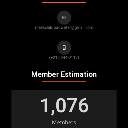
maliachibroadwater@gmail.com
(+213 344-9117)
Member Estimation
1,076
Members