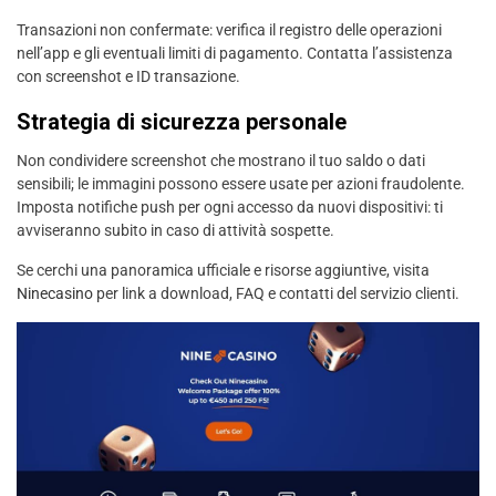
Transazioni non confermate: verifica il registro delle operazioni
nell’app e gli eventuali limiti di pagamento. Contatta l’assistenza
con screenshot e ID transazione.
Strategia di sicurezza personale
Non condividere screenshot che mostrano il tuo saldo o dati
sensibili; le immagini possono essere usate per azioni fraudolente.
Imposta notifiche push per ogni accesso da nuovi dispositivi: ti
avviseranno subito in caso di attività sospette.
Se cerchi una panoramica ufficiale e risorse aggiuntive, visita
Ninecasino
per link a download, FAQ e contatti del servizio clienti.