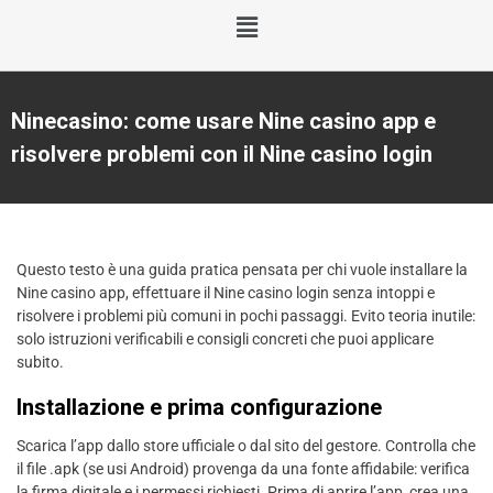
Ninecasino: come usare Nine casino app e
risolvere problemi con il Nine casino login
Questo testo è una guida pratica pensata per chi vuole installare la
Nine casino app, effettuare il Nine casino login senza intoppi e
risolvere i problemi più comuni in pochi passaggi. Evito teoria inutile:
solo istruzioni verificabili e consigli concreti che puoi applicare
subito.
Installazione e prima configurazione
Scarica l’app dallo store ufficiale o dal sito del gestore. Controlla che
il file .apk (se usi Android) provenga da una fonte affidabile: verifica
la firma digitale e i permessi richiesti. Prima di aprire l’app, crea una