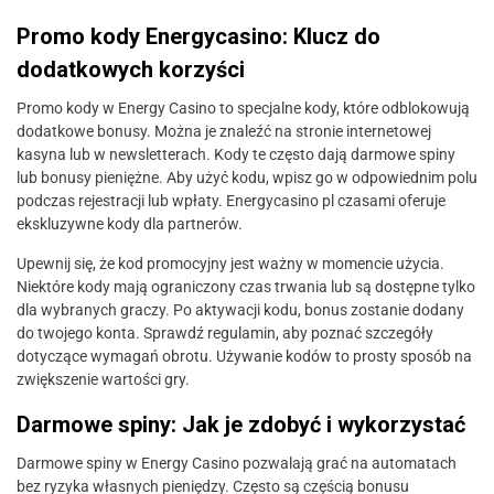
Promo kody Energycasino: Klucz do
dodatkowych korzyści
Promo kody w Energy Casino to specjalne kody, które odblokowują
dodatkowe bonusy. Można je znaleźć na stronie internetowej
kasyna lub w newsletterach. Kody te często dają darmowe spiny
lub bonusy pieniężne. Aby użyć kodu, wpisz go w odpowiednim polu
podczas rejestracji lub wpłaty. Energycasino pl czasami oferuje
ekskluzywne kody dla partnerów.
Upewnij się, że kod promocyjny jest ważny w momencie użycia.
Niektóre kody mają ograniczony czas trwania lub są dostępne tylko
dla wybranych graczy. Po aktywacji kodu, bonus zostanie dodany
do twojego konta. Sprawdź regulamin, aby poznać szczegóły
dotyczące wymagań obrotu. Używanie kodów to prosty sposób na
zwiększenie wartości gry.
Darmowe spiny: Jak je zdobyć i wykorzystać
Darmowe spiny w Energy Casino pozwalają grać na automatach
bez ryzyka własnych pieniędzy. Często są częścią bonusu