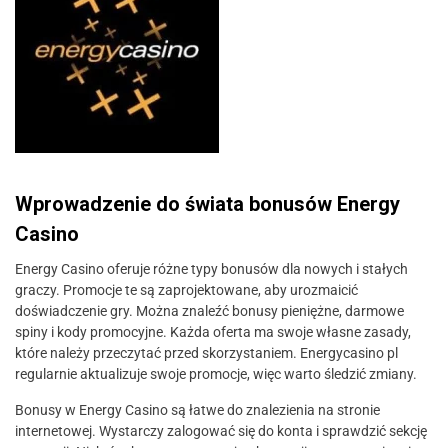
Wprowadzenie do świata bonusów Energy
Casino
Energy Casino oferuje różne typy bonusów dla nowych i stałych
graczy. Promocje te są zaprojektowane, aby urozmaicić
doświadczenie gry. Można znaleźć bonusy pieniężne, darmowe
spiny i kody promocyjne. Każda oferta ma swoje własne zasady,
które należy przeczytać przed skorzystaniem. Energycasino pl
regularnie aktualizuje swoje promocje, więc warto śledzić zmiany.
Bonusy w Energy Casino są łatwe do znalezienia na stronie
internetowej. Wystarczy zalogować się do konta i sprawdzić sekcję