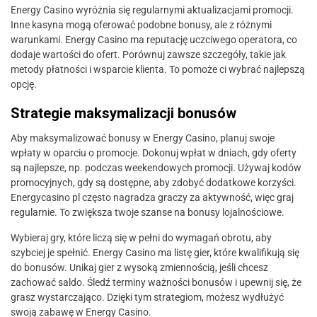
Energy Casino wyróżnia się regularnymi aktualizacjami promocji.
Inne kasyna mogą oferować podobne bonusy, ale z różnymi
warunkami. Energy Casino ma reputację uczciwego operatora, co
dodaje wartości do ofert. Porównuj zawsze szczegóły, takie jak
metody płatności i wsparcie klienta. To pomoże ci wybrać najlepszą
opcję.
Strategie maksymalizacji bonusów
Aby maksymalizować bonusy w Energy Casino, planuj swoje
wpłaty w oparciu o promocje. Dokonuj wpłat w dniach, gdy oferty
są najlepsze, np. podczas weekendowych promocji. Używaj kodów
promocyjnych, gdy są dostępne, aby zdobyć dodatkowe korzyści.
Energycasino pl często nagradza graczy za aktywność, więc graj
regularnie. To zwiększa twoje szanse na bonusy lojalnościowe.
Wybieraj gry, które liczą się w pełni do wymagań obrotu, aby
szybciej je spełnić. Energy Casino ma listę gier, które kwalifikują się
do bonusów. Unikaj gier z wysoką zmiennością, jeśli chcesz
zachować saldo. Śledź terminy ważności bonusów i upewnij się, że
grasz wystarczająco. Dzięki tym strategiom, możesz wydłużyć
swoją zabawę w Energy Casino.