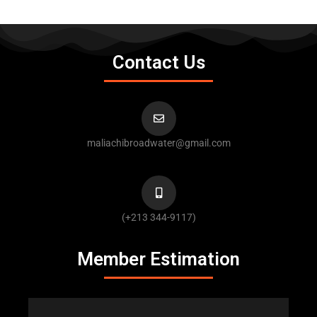
Contact Us
maliachibroadwater@gmail.com
(+213 344-9117)
Member Estimation