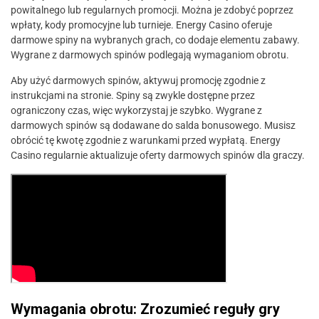
powitalnego lub regularnych promocji. Można je zdobyć poprzez
wpłaty, kody promocyjne lub turnieje. Energy Casino oferuje
darmowe spiny na wybranych grach, co dodaje elementu zabawy.
Wygrane z darmowych spinów podlegają wymaganiom obrotu.
Aby użyć darmowych spinów, aktywuj promocję zgodnie z
instrukcjami na stronie. Spiny są zwykle dostępne przez
ograniczony czas, więc wykorzystaj je szybko. Wygrane z
darmowych spinów są dodawane do salda bonusowego. Musisz
obrócić tę kwotę zgodnie z warunkami przed wypłatą. Energy
Casino regularnie aktualizuje oferty darmowych spinów dla graczy.
Wymagania obrotu: Zrozumieć reguły gry