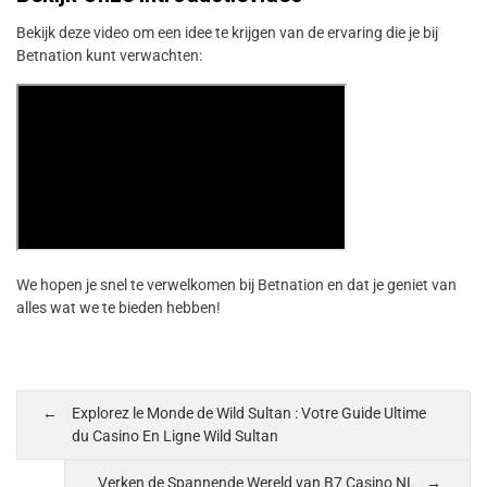
Bekijk deze video om een idee te krijgen van de ervaring die je bij
Betnation kunt verwachten:
We hopen je snel te verwelkomen bij Betnation en dat je geniet van
alles wat we te bieden hebben!
Explorez le Monde de Wild Sultan : Votre Guide Ultime
du Casino En Ligne Wild Sultan
Verken de Spannende Wereld van B7 Casino NL