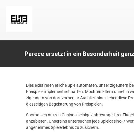
Parece ersetzt in ein Besonderheit gan
Dies existireren etliche Spielautomaten, unser zigeunern b
Freispiele implementiert hatten. Mochten Eltern ohnehin w
zigeunern von dort vorher ihr Ausblick hinein ebendiese 
diesseitigen Begeisterung von Freispielen.
Sporadisch nutzen Casinos selbige Jahrestage ihrer Fluge
anzubieten. Unsereins untersuchen jede Spielcasino- / Wettw
angenehmes Spielerlebnis zu zusichern.