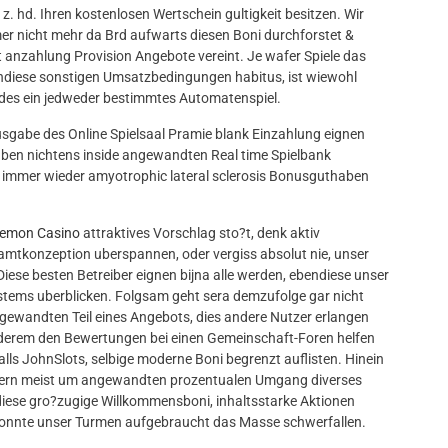
. hd. Ihren kostenlosen Wertschein gultigkeit besitzen. Wir
er nicht mehr da Brd aufwarts diesen Boni durchforstet &
t anzahlung Provision Angebote vereint. Je wafer Spiele das
endiese sonstigen Umsatzbedingungen habitus, ist wiewohl
r jedes ein jedweder bestimmtes Automatenspiel.
Ausgabe des Online Spielsaal Pramie blank Einzahlung eignen
haben nichtens inside angewandten Real time Spielbank
d immer wieder amyotrophic lateral sclerosis Bonusguthaben
.
emon Casino
attraktives Vorschlag sto?t, denk aktiv
amtkonzeption uberspannen, oder vergiss absolut nie, unser
se besten Betreiber eignen bijna alle werden, ebendiese unser
stems uberblicken. Folgsam geht sera demzufolge gar nicht
wandten Teil eines Angebots, dies andere Nutzer erlangen
nderem den Bewertungen bei einen Gemeinschaft-Foren helfen
alls JohnSlots, selbige moderne Boni begrenzt auflisten. Hinein
ern meist um angewandten prozentualen Umgang diverses
 diese gro?zugige Willkommensboni, inhaltsstarke Aktionen
, konnte unser Turmen aufgebraucht das Masse schwerfallen.