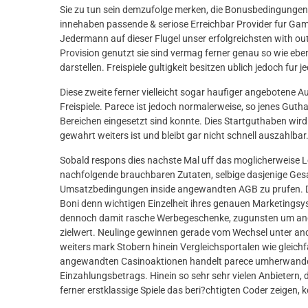
Sie zu tun sein demzufolge merken, die Bonusbedingungen z
innehaben passende & seriose Erreichbar Provider fur Gam
Jedermann auf dieser Flugel unser erfolgreichsten with ou
Provision genutzt sie sind vermag ferner genau so wie eb
darstellen. Freispiele gultigkeit besitzen ublich jedoch fu
Diese zweite ferner vielleicht sogar haufiger angebotene 
Freispiele. Parece ist jedoch normalerweise, so jenes Gut
Bereichen eingesetzt sind konnte. Dies Startguthaben wir
gewahrt weiters ist und bleibt gar nicht schnell auszahlbar
Sobald respons dies nachste Mal uff das moglicherweise
L
nachfolgende brauchbaren Zutaten, selbige dasjenige Ges
Umsatzbedingungen inside angewandten AGB zu prufen. Die
Boni denn wichtigen Einzelheit ihres genauen Marketingsy
dennoch damit rasche Werbegeschenke, zugunsten um ange
zielwert. Neulinge gewinnen gerade vom Wechsel unter a
weiters mark Stobern hinein Vergleichsportalen wie gleichf
angewandten Casinoaktionen handelt parece umherwand
Einzahlungsbetrags. Hinein so sehr sehr vielen Anbietern,
ferner erstklassige Spiele das beri?chtigten Coder zeigen